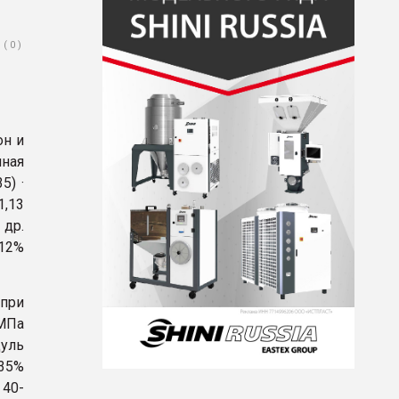
( 0 )
он и
чная
5) ·
1,13
 др.
 12%
 при
МПа
уль
35%
 40-