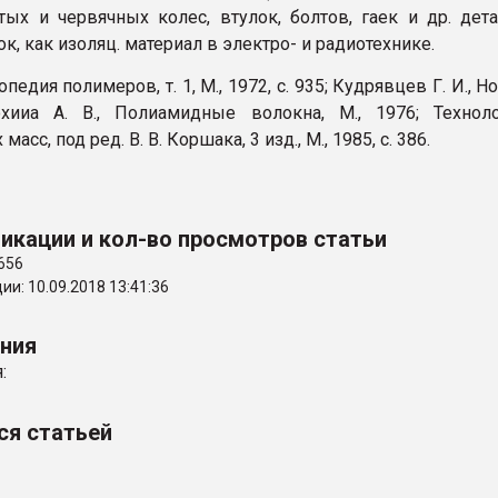
тых и червячных колес, втулок, болтов, гаек и др. дет
к, как изоляц. материал в электро- и радиотехнике.
опедия полимеров, т. 1, M., 1972, с. 935; Кудрявцев Г. И., Н
охииа А. В., Полиамидные волокна, M., 1976; Технол
масс, под ред. В. В. Коршака, 3 изд., M., 1985, с. 386.
икации и кол-во просмотров статьи
656
и: 10.09.2018 13:41:36
ения
:
ся статьей