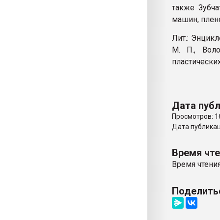
также Зубча
машин, плено
Лит.: Энцикл
M. П., Вол
пластических 
Дата публ
Просмотров: 1
Дата публикаци
Время чт
Время чтения
Поделить