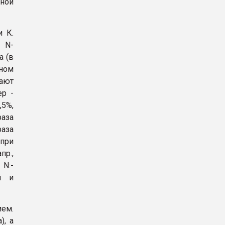
ной
и К.
 N-
а (в
ном
чают
р -
,5%,
раза
раза
 при
р.,
N:-
й и
ием.
), а