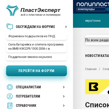
евро/тонна
Продажа готового бизн
ОБСУЖДАЕМ НА ФОРУМЕ
производство SPC лам
цикла
Формовка подкрылков из ПНД
29.07.2026 ФРП помог 
Села батарейка и слетела программа
заводу пластмасс" зах
на BMB KW22PI/1300 2006 г.в.
ППЭ
НОВОСТИ
КАТА
Поддельная смазка на рынке
Помощь в подборе мат
Вакуум-формовочные 
Главная
Сло
ПЕРЕЙТИ НА ФОРУМ
ближайшее подмосковье
Подмосковье, Москва
28.07.2026 Автоматиза
СПЕЦИАЛИСТАМ
первый план в перераб
пластмасс
ПОТРЕБИТЕЛЯМ
28.07.2026 "Техноникол
Список
ситуацией на строител
СПРАВОЧНИК