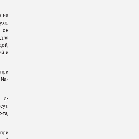
е не
ухе,
 он
 для
ой;
ей и
 при
 Na-
 e-
ут.
-та,
 при