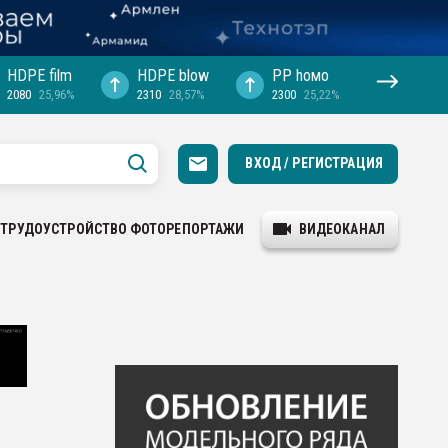
HDPE film
HDPE blow
PP hомо
2080
25,96%
2310
28,57%
2300
25,22%
ВХОД / РЕГИСТРАЦИЯ
ТРУДОУСТРОЙСТВО
ФОТОРЕПОРТАЖИ
ВИДЕОКАНАЛ