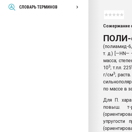
Всё, что касается выду
СЛОВАРЬ ТЕРМИНОВ
бутылок
Сожержание с
ПЕРЕЙТИ НА 
ПОЛИ-
(полиамид-6,
т. д.) [—HN—
масса; степе
3
10
; т.пл. 225
3
г/см
; раств
сильнополяр
по массе в з
Для П. хара
повыш. т
(ориентиро
упругости 
(ориентирова