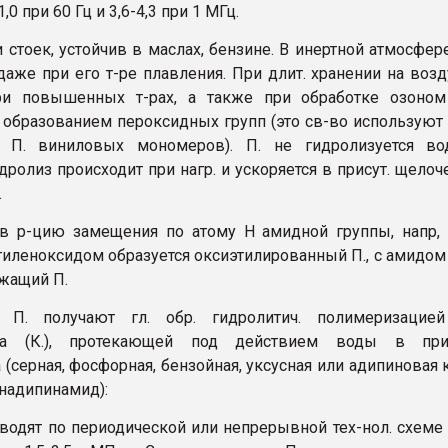
11,0 при 60 Гц и 3,6-4,3 при 1 МГц.
 стоек, устойчив в маслах, бензине. В инертной атмосфер
даже при его т-ре плавления. При длит. хранении на возд
ри повышенных т-рах, а также при обработке озоном
с образованием пероксидных групп (это св-во используют
 П. виниловых мономеров). П. не гидролизуется вод
ролиз происходит при нагр. и ускоряется в присут. щелоч
.
 в р-цию замещения по атому H амидной группы, напр,
этиленоксидом образуется оксиэтилированный П., с амидом
жащий П.
 П. получают гл. обр. гидролитич. полимеризацией
ма (К.), протекающей под действием воды в прис
 (серная, фосфорная, бензойная, уксусная или адипиновая к
надипинамид):
водят по периодической или непрерывной тех-нол. схеме