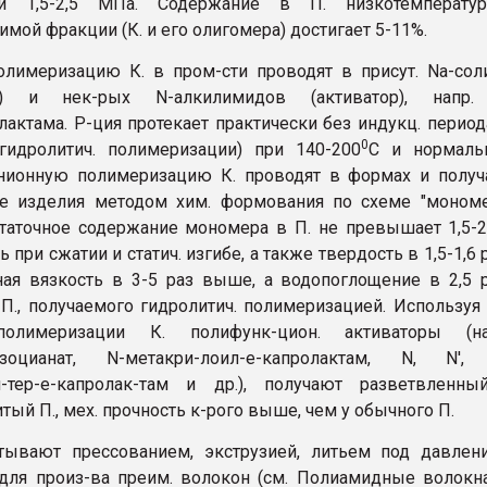
 1,5-2,5 МПа. Содержание в П. низкотемператур
мой фракции (К. и его олигомера) достигает 5-11%.
лимеризацию К. в пром-сти проводят в присут. Na-сол
ор) и нек-рых N-алкилимидов (активатор), напр.
лактама. Р-ция протекает практически без индукц. период
0
гидролитич. полимеризации) при 140-200
C и нормаль
Анионную полимеризацию К. проводят в формах и полу
е изделия методом хим. формования по схеме "мономе
статочное содержание мономера в П. не превышает 1,5-2
ь при сжатии и статич. изгибе, а также твердость в 1,5-1,6 
ая вязкость в 3-5 раз выше, а водопоглощение в 2,5 
 П., получаемого гидролитич. полимеризацией. Используя
олимеризации К. полифунк-цион. активаторы (нап
изоцианат, N-метакри-лоил-е-капролактам, N, N', 
л-тер-e-капролак-там и др.), получают разветвленны
тый П., мех. прочность к-рого выше, чем у обычного П.
тывают прессованием, экструзией, литьем под давлен
ля произ-ва преим. волокон (см. Полиамидные волокна