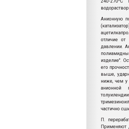
240-270
C и
водораствори
Анионную по
(катализат
ацетилкапро
отличие от 
давлении. 
полиамидны
изделие". О
его прочност
выше, ударн
ниже, чем у
анионной п
толуиленди
тримезинои
частично сши
П. перераба
Применяют д