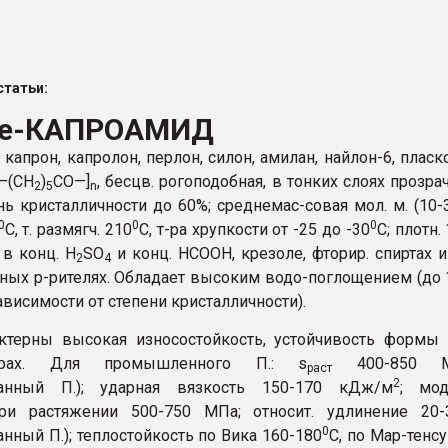
ва ПЭТ
татьи:
ФОРУМ
e-КАПРОАМИД
 капрон, капролон, перлон, силон, амилан, найлон-6, пласк
 —(СН
)
СО—]
, бесцв. рогоподобная, в тонких слоях прозра
2
5
n
нь кристалличности до 60%; среднемас-совая мол. м. (10-3
0
0
0
C, т. размягч. 210
C, т-ра хрупкости от -25 до -30
C; плотн. 
. в конц. H
SO
и конц. HCOOH, крезоле, фторир. спиртах и
2
4
ных р-рителях. Обладает высоким водо-поглощением (до
ависимости от степени кристалличности).
ктерны высокая износостойкость, устойчивость формы
-рах. Для промышленного П.: s
400-850 
раст
2
ванный П.); ударная вязкость 150-170 кДж/м
; мод
при растяжении 500-750 МПа; относит. удлинение 20-
0
нный П.); теплостойкость по Вика 160-180
C, по Мар-тенсу