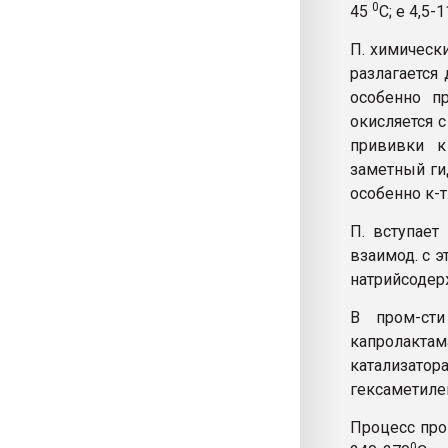
0
45
C; e 4,5-
П. химически
разлагается 
особенно п
окисляется 
прививки к
заметный гид
особенно к-т
П. вступает
взаимод. с 
натрийсодер
В пром-сти
капролакта
катализатора
гексаметиле
Процесс про
0