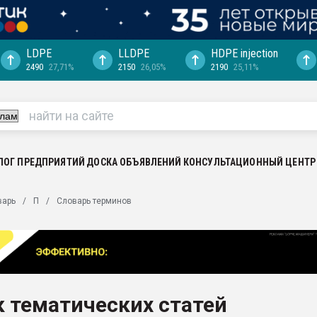
LDPE
LLDPE
HDPE injection
2490
27,71%
2150
26,05%
2190
25,11%
еса -
ината полного
"Ижевскому
ватить рынок
ЛОГ ПРЕДПРИЯТИЙ
ДОСКА ОБЪЯВЛЕНИЙ
КОНСУЛЬТАЦИОННЫЙ ЦЕНТР
ериала
машины:
варь
П
Словарь терминов
, с.-в.
ция выходит на
отке
ь" довольна
 тематических статей
ьном рынке