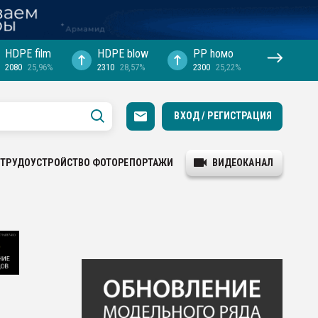
HDPE film
HDPE blow
PP hомо
2080
25,96%
2310
28,57%
2300
25,22%
ВХОД / РЕГИСТРАЦИЯ
ТРУДОУСТРОЙСТВО
ФОТОРЕПОРТАЖИ
ВИДЕОКАНАЛ