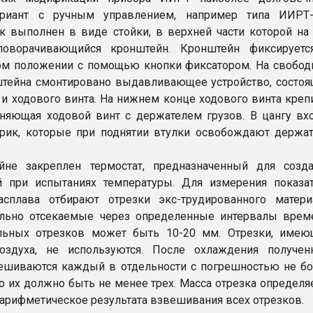
ариант с ручным управлением, например типа ИИРТ-
к выполнен в виде стойки, в верхней части которой на
поворачивающийся кронштейн. Кронштейн фиксируетс
ом положении с помощью кнопки фиксатором. На свобо
тейна смонтировано выдавливающее устройство, состо
 и ходового винта. На нижнем конце ходового винта креп
иняющая ходовой винт с держателем грузов. В цангу вх
рик, которые при поднятии втулки освобождают держа
йне закреплен термостат, предназначенный для созда
й при испытаниях температуры. Для измерения показа
асплава отбирают отрезки экс-трудированного матери
ельно отсекаемые через определенные интервалы врем
льных отрезков может быть 10-20 мм. Отрезки, имею
оздуха, не используются. После охлаждения получен
ешиваются каждый в отдельности с погрешностью не б
ло их должно быть не менее трех. Масса отрезка определя
 арифметическое результата взвешивания всех отрезков.