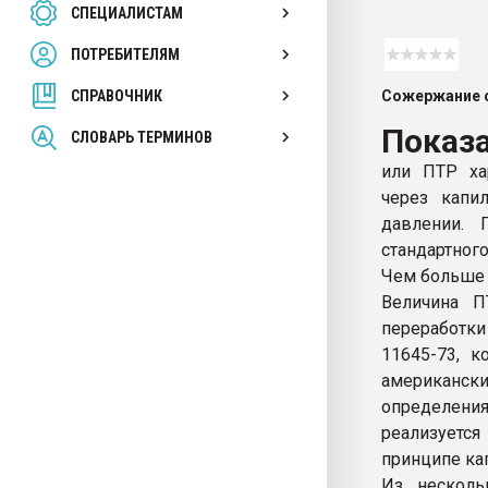
СПЕЦИАЛИСТАМ
26.07.2022 "Сибирский т
намного дороже
ПОТРЕБИТЕЛЯМ
СПРАВОЧНИК
Сожержание с
ПЕРЕЙТИ НА 
Показа
СЛОВАРЬ ТЕРМИНОВ
или ПТР хар
через капи
давлении.
стандартного
Чем больше 
Величина П
переработк
11645-73, к
американск
определени
реализуетс
принципе ка
Из несколь