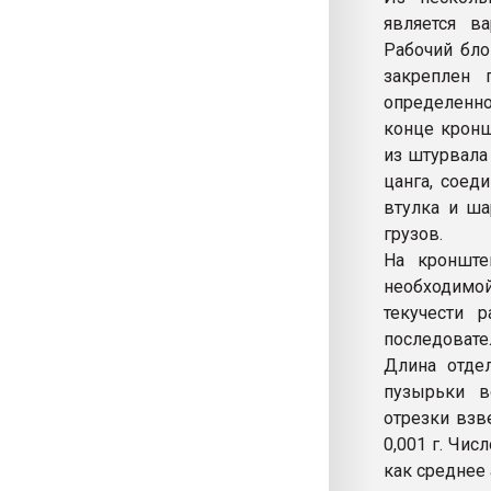
является в
Рабочий бло
закреплен 
определенн
конце кронш
из штурвала
цанга, соед
втулка и ша
грузов.
На кронште
необходимо
текучести р
последоват
Длина отде
пузырьки в
отрезки взв
0,001 г. Чис
как среднее