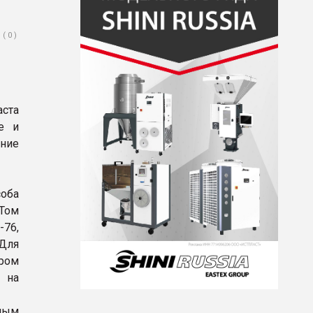
( 0 )
аста
е и
ние
оба
Том
-76,
Для
ром
 на
ным