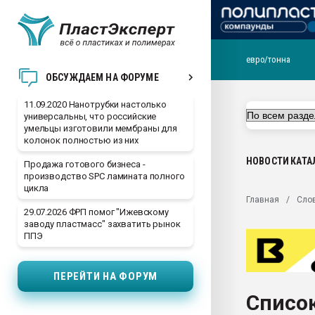
евро/тонна
Вакуум-формовочные 
ОБСУЖДАЕМ НА ФОРУМЕ
ближайшее подмосковье
Подмосковье, Москва
11.09.2020 Нанотрубки настолько
универсальны, что российские
28.07.2026 Автоматиза
умельцы изготовили мембраны для
первый план в перераб
колонок полностью из них
пластмасс
НОВОСТИ
КАТА
Продажа готового бизнеса -
28.07.2026 "Техноникол
производство SPC ламината полного
ситуацией на строител
цикла
Главная
Сло
Всё, что касается выду
29.07.2026 ФРП помог "Ижевскому
бутылок
заводу пластмасс" захватить рынок
ППЭ
Материал поверхности 
вакуумного формовани
ПЕРЕЙТИ НА ФОРУМ
Продам отходы Компо
поликарбоната и АБС-п
Список
Armaloy PC/ABS-1IM че