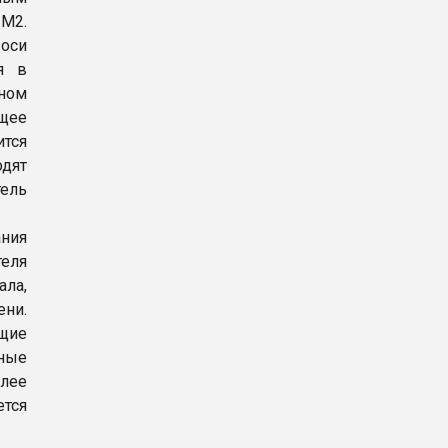
М2.
 оси
я в
дном
ящее
ится
одят
тель
ния
теля
ала,
ени.
щие
ные
олее
ется