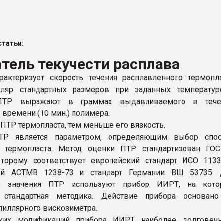
итан" стал
татьи:
ФОРУМ
тель текучести расплава
актеризует скорость течения расплавленного термопл
лляр стандартных размеров при заданных температур
 ПТР выражают в граммах выдавливаемого в тече
 времени (10 мин.) полимера
.
ПТР термопласта, тем меньше его вязкость.
ТР является параметром, определяющим выбор спос
и термопласта. Метод оценки ПТР стандартизован ГОС
оторому соответствует европейский стандарт ИСО 1133
ий АСТМВ 1238-73 и стандарт Германии ВШ 53735. 
я значения ПТР используют прибор ИИРТ, на кото
я стандартная методика. Действие прибора основано
пиллярного вискозиметра.
ких модификаций прибора ИИРТ наиболее долговеч