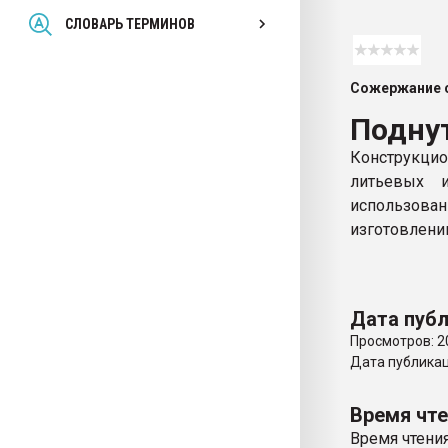
Всё, что касается выду
СЛОВАРЬ ТЕРМИНОВ
бутылок
Сожержание с
ПЕРЕЙТИ НА 
Подну
Конструкци
литьевых и
использов
изготовлени
Дата публ
Просмотров: 2
Дата публикаци
Время чт
Время чтения