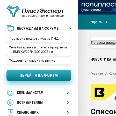
евро/тонна
Продажа готового бизн
ОБСУЖДАЕМ НА ФОРУМЕ
производство SPC лам
цикла
Формовка подкрылков из ПНД
29.07.2026 ФРП помог 
Села батарейка и слетела программа
заводу пластмасс" зах
на BMB KW22PI/1300 2006 г.в.
ППЭ
НОВОСТИ
КАТА
Поддельная смазка на рынке
Помощь в подборе мат
Вакуум-формовочные 
Главная
Сло
ПЕРЕЙТИ НА ФОРУМ
ближайшее подмосковье
Подмосковье, Москва
28.07.2026 Автоматиза
СПЕЦИАЛИСТАМ
первый план в перераб
пластмасс
ПОТРЕБИТЕЛЯМ
28.07.2026 "Техноникол
Список
ситуацией на строител
СПРАВОЧНИК