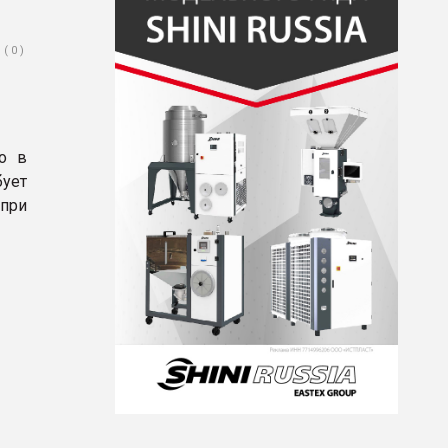
( 0 )
ло в
ует
при