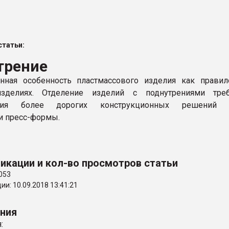
ва ПЭТ
татьи:
ФОРУМ
трение
онная особенность пластмассового изделия как прави
зделиях. Отделение изделий с поднутрениями треб
ания более дорогих конструкционных решений 
и пресс-формы.
икации и кол-во просмотров статьи
053
и: 10.09.2018 13:41:21
ения
: