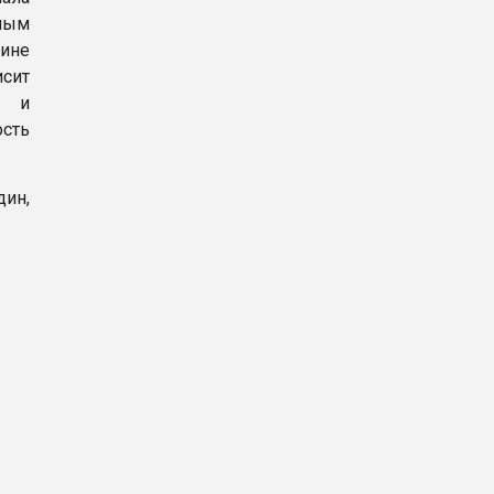
ным
лине
исит
м и
сть
дин,