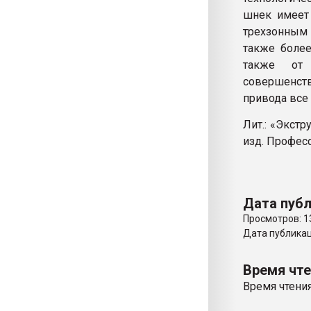
шнек имеет
трехзонным 
также боле
также от 
совершенст
привода все
Лит.: «Экстр
изд. Професс
Дата публ
Просмотров: 1
Дата публикаци
Время чт
Время чтения