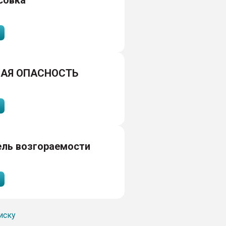
совка
АЯ ОПАСНОСТЬ
ель возгораемости
иску