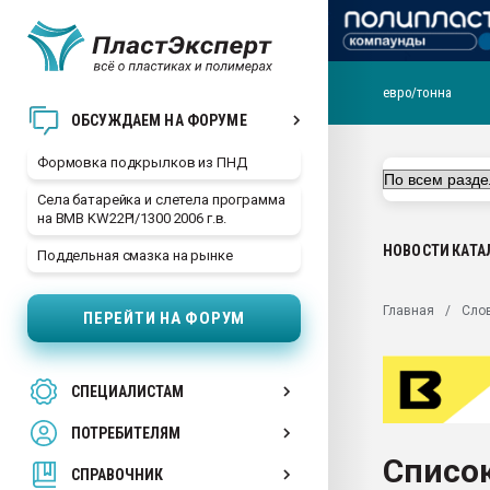
евро/тонна
Продажа готового бизн
ОБСУЖДАЕМ НА ФОРУМЕ
производство SPC лам
цикла
Формовка подкрылков из ПНД
29.07.2026 ФРП помог 
Села батарейка и слетела программа
заводу пластмасс" зах
на BMB KW22PI/1300 2006 г.в.
ППЭ
НОВОСТИ
КАТА
Поддельная смазка на рынке
Помощь в подборе мат
Вакуум-формовочные 
Главная
Сло
ПЕРЕЙТИ НА ФОРУМ
ближайшее подмосковье
Подмосковье, Москва
28.07.2026 Автоматиза
СПЕЦИАЛИСТАМ
первый план в перераб
пластмасс
ПОТРЕБИТЕЛЯМ
28.07.2026 "Техноникол
Список
ситуацией на строител
СПРАВОЧНИК