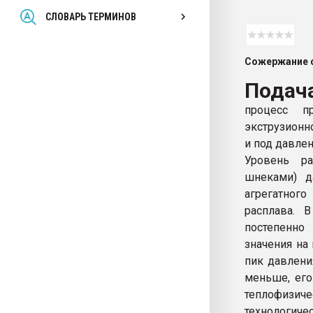
Всё, что касается выду
СЛОВАРЬ ТЕРМИНОВ
бутылок
Сожержание с
ПЕРЕЙТИ НА 
Подача
процесс п
экструзионн
и под давле
Уровень р
шнеками) д
агрегатног
расплава. 
постепенно
значения на
пик давлени
меньше, его
теплофизич
технологиче