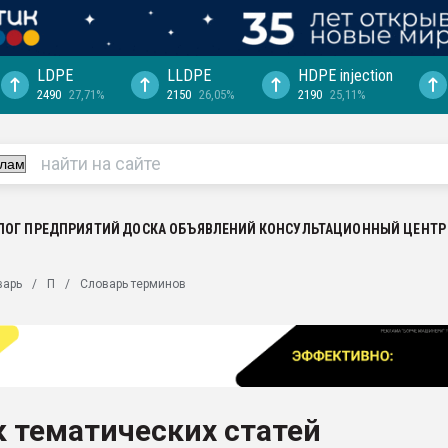
LDPE
LLDPE
HDPE injection
2490
27,71%
2150
26,05%
2190
25,11%
еса -
ината полного
"Ижевскому
ватить рынок
ЛОГ ПРЕДПРИЯТИЙ
ДОСКА ОБЪЯВЛЕНИЙ
КОНСУЛЬТАЦИОННЫЙ ЦЕНТР
ериала
машины:
варь
П
Словарь терминов
, с.-в.
ция выходит на
отке
ь" довольна
 тематических статей
ьном рынке