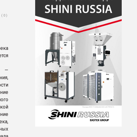
( 0 )
ека
ется
х —
ния,
ости
ние
ого
лкой
ение
ека,
нных
иала