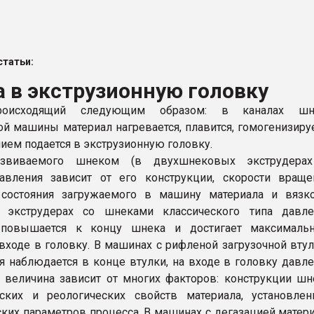
ва ПЭТ
татьи:
ФОРУМ
 в экструзионную головку
роисходящий следующим образом: в каналах шн
ой машины материал нагревается, плавится, гомогенизиру
нием подается в экструзионную головку.
азвиваемого шнеком (в двухшнековых экструдера
авления зависит от его конструкции, скорости враще
о состояния загружаемого в машину материала и вязк
В экструдерах со шнеками классического типа давле
 повышается к концу шнека и достигает максимальн
 входе в головку. В машинах с рифленой загрузочной вту
я наблюдается в конце втулки, на входе в головку давл
 величина зависит от многих факторов: конструкции шн
еских и реологических свойств материала, установле
ских параметров процесса. В машинах с дегазацией матер