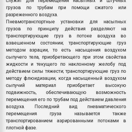
служит для перемещения насыпных и штучных
пластмасс
грузов по трубам при помощи сжатого или
разреженного воздуха
.
28.07.2026 "Техноникол
ситуацией на строител
Пневмотранспортные установки для насыпных
грузов по принципу действия разделяют на
транспортирующие груз в потоке воздуха во
ПЕРЕЙТИ НА 
взвешенном состоянии; транспортирующие груз
методом аэрации, то есть насыщения воздухом
сыпучего тела, приобретающего при этом свойства
жидкости и текущего по наклонному желобу под
действием силы тяжести; транспортирующие груз по
методу флюидизации, когда насыщенный воздухом
сыпучий материал приобретает высокую
подвижность, обеспечивающую возможность
перемещения его по трубам под действием давления
воздуха. Последний вид пневматического
перемещения груза называется также
транспортированием аэрированными потоками в
плотной фазе.