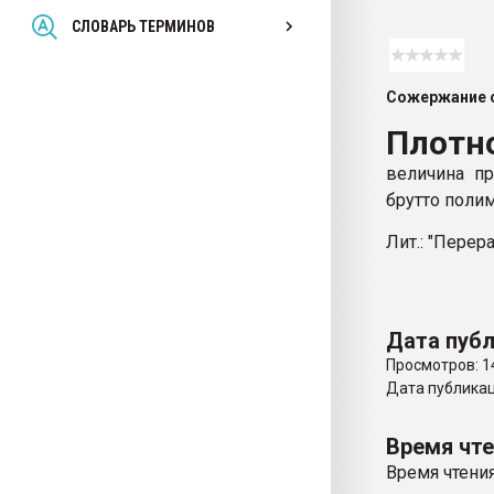
Всё, что касается выду
СЛОВАРЬ ТЕРМИНОВ
бутылок
Сожержание с
ПЕРЕЙТИ НА 
Плотн
величина пр
брутто полим
Лит.: "Перер
Дата публ
Просмотров: 1
Дата публикаци
Время чт
Время чтения