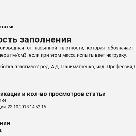
ва ПЭТ
татьи:
ФОРУМ
ость заполнения
оизводная от насыпной плотности, которая обозначает
ера гм/см3, если при этом масса испытывает нагрузку
.
аботка пластмасс" ред. А.Д. Паниматченко, изд. Профессия, 
икации и кол-во просмотров статьи
484
и: 23.10.2018 14:52:15
ения
: