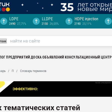
LDPE
LLDPE
HDPE injection
2490
27,71%
2150
26,05%
2190
25,11%
еса -
ината полного
"Ижевскому
ватить рынок
ЛОГ ПРЕДПРИЯТИЙ
ДОСКА ОБЪЯВЛЕНИЙ
КОНСУЛЬТАЦИОННЫЙ ЦЕНТР
ериала
машины:
варь
П
Словарь терминов
, с.-в.
ция выходит на
отке
ь" довольна
 тематических статей
ьном рынке