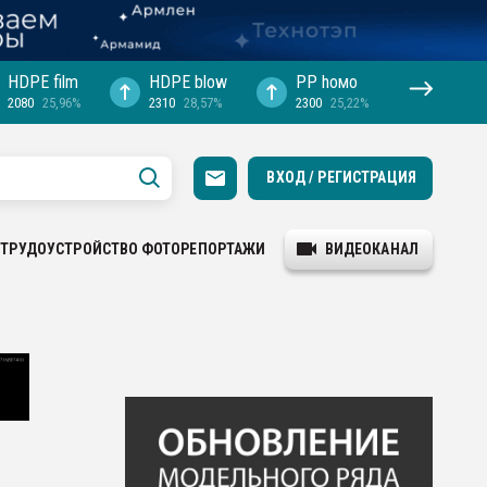
HDPE film
HDPE blow
PP hомо
2080
25,96%
2310
28,57%
2300
25,22%
ВХОД / РЕГИСТРАЦИЯ
ТРУДОУСТРОЙСТВО
ФОТОРЕПОРТАЖИ
ВИДЕОКАНАЛ