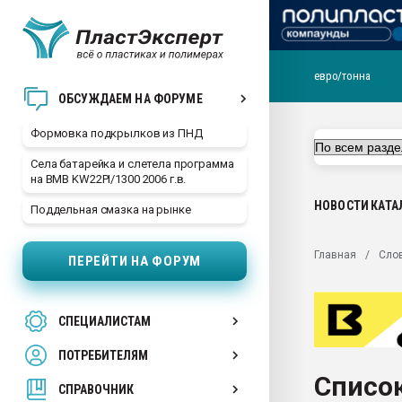
евро/тонна
Продажа готового бизн
ОБСУЖДАЕМ НА ФОРУМЕ
производство SPC лам
цикла
Формовка подкрылков из ПНД
29.07.2026 ФРП помог 
Села батарейка и слетела программа
заводу пластмасс" зах
на BMB KW22PI/1300 2006 г.в.
ППЭ
НОВОСТИ
КАТА
Поддельная смазка на рынке
Помощь в подборе мат
Вакуум-формовочные 
Главная
Сло
ПЕРЕЙТИ НА ФОРУМ
ближайшее подмосковье
Подмосковье, Москва
28.07.2026 Автоматиза
СПЕЦИАЛИСТАМ
первый план в перераб
пластмасс
ПОТРЕБИТЕЛЯМ
28.07.2026 "Техноникол
Список
ситуацией на строител
СПРАВОЧНИК