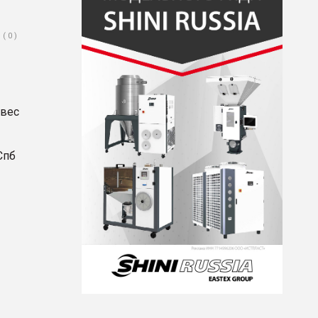
( 0 )
 вес
Спб