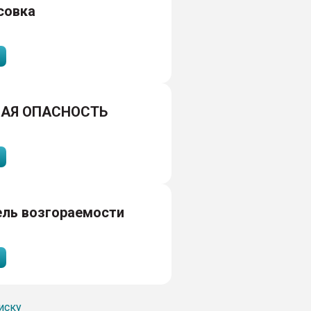
совка
АЯ ОПАСНОСТЬ
ель возгораемости
иску