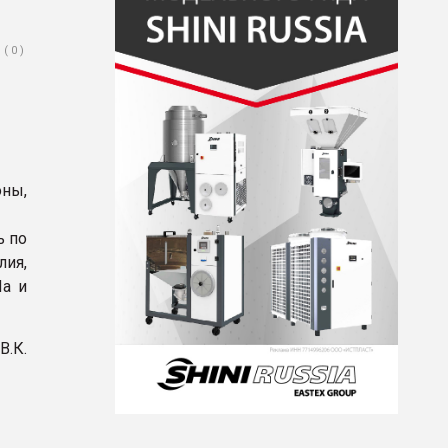
( 0 )
оны,
ь по
ия,
Па и
.К.