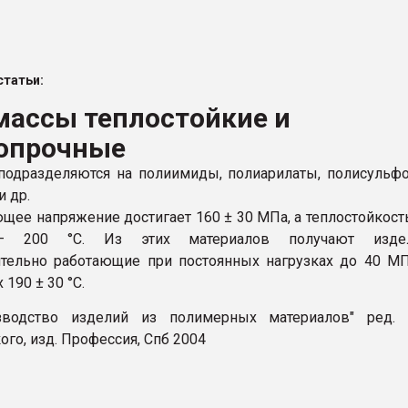
ва ПЭТ
татьи:
ФОРУМ
массы теплостойкие и
опрочные
подразделяются на полиимиды, полиарилаты, полисульф
и др.
щее напряжение достигает 160 ± 30 МПа, а теплостойкост
— 200 °С. Из этих материалов получают издел
тельно работающие при постоянных нагрузках до 40 М
 190 ± 30 °С.
изводство изделий из полимерных материалов" ред. В
го, изд. Профессия, Спб 2004