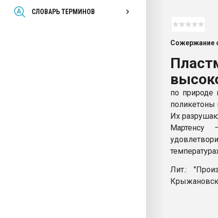
Всё, что касается выду
СЛОВАРЬ ТЕРМИНОВ
бутылок
Сожержание с
ПЕРЕЙТИ НА 
Пласт
высок
по природе 
поликетоны 
Их разрушаю
Мартенсу 
удовлетвори
температурах
Лит.: "Про
Крыжановско