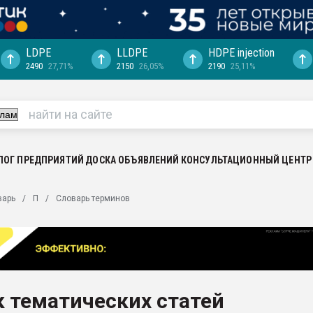
LDPE
LLDPE
HDPE injection
2490
27,71%
2150
26,05%
2190
25,11%
еса -
ината полного
"Ижевскому
ватить рынок
ЛОГ ПРЕДПРИЯТИЙ
ДОСКА ОБЪЯВЛЕНИЙ
КОНСУЛЬТАЦИОННЫЙ ЦЕНТР
ериала
машины:
варь
П
Словарь терминов
, с.-в.
ция выходит на
отке
ь" довольна
 тематических статей
ьном рынке