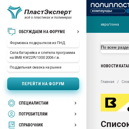
евро/тонна
Продажа готового бизн
ОБСУЖДАЕМ НА ФОРУМЕ
производство SPC лам
цикла
Формовка подкрылков из ПНД
29.07.2026 ФРП помог 
Села батарейка и слетела программа
заводу пластмасс" зах
на BMB KW22PI/1300 2006 г.в.
ППЭ
НОВОСТИ
КАТА
Поддельная смазка на рынке
Помощь в подборе мат
Вакуум-формовочные 
Главная
Сло
ПЕРЕЙТИ НА ФОРУМ
ближайшее подмосковье
Подмосковье, Москва
28.07.2026 Автоматиза
СПЕЦИАЛИСТАМ
первый план в перераб
пластмасс
ПОТРЕБИТЕЛЯМ
28.07.2026 "Техноникол
Список
ситуацией на строител
СПРАВОЧНИК