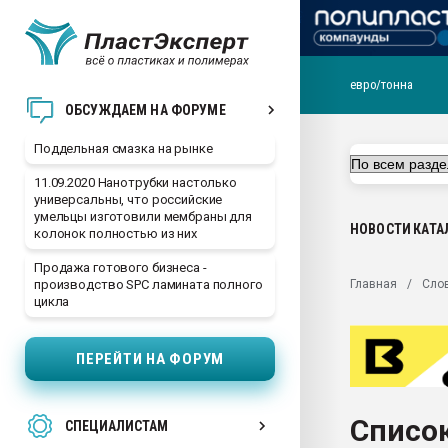
евро/тонна
Помощь в подборе мат
ОБСУЖДАЕМ НА ФОРУМЕ
Вакуум-формовочные 
Поддельная смазка на рынке
ближайшее подмосковье
Подмосковье, Москва
11.09.2020 Нанотрубки настолько
универсальны, что российские
28.07.2026 Автоматиза
умельцы изготовили мембраны для
первый план в перераб
НОВОСТИ
КАТА
колонок полностью из них
пластмасс
Продажа готового бизнеса -
28.07.2026 "Техноникол
Главная
Сло
производство SPC ламината полного
ситуацией на строител
цикла
Всё, что касается выду
бутылок
ПЕРЕЙТИ НА ФОРУМ
Материал поверхности 
вакуумного формовани
Список
СПЕЦИАЛИСТАМ
Продам отходы Компо
поликарбоната и АБС-п