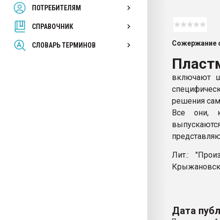
ПОТРЕБИТЕЛЯМ
Armaloy PC/ABS-1IM че
СПРАВОЧНИК
ПЕРЕЙТИ НА 
Сожержание с
СЛОВАРЬ ТЕРМИНОВ
Пласт
включают ш
специфическ
решения сам
Все они, к
выпускаютс
представляю
Лит.: "Про
Крыжановско
Дата публ