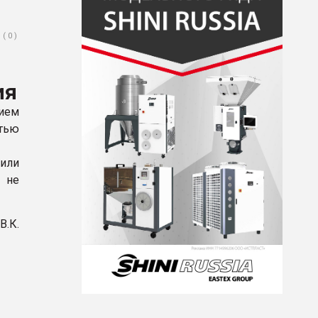
( 0 )
ия
ием
стью
или
 не
.К.