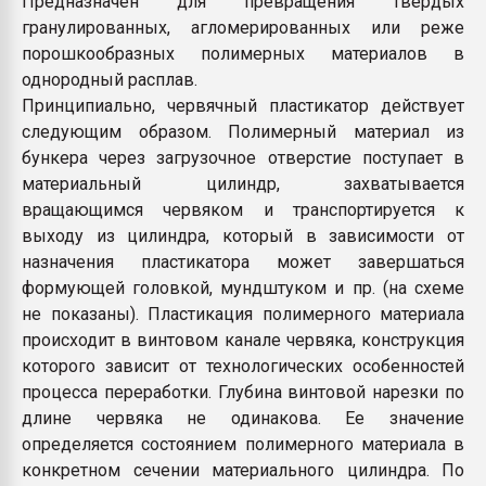
Предназначен для превращения твердых
Всё, что касается выду
гранулированных, агломерированных или реже
бутылок
порошкообразных полимерных материалов в
однородный расплав.
ПЕРЕЙТИ НА 
Принципиально, червячный пластикатор действует
следующим образом. Полимерный материал из
бункера через загрузочное отверстие поступает в
материальный цилиндр, захватывается
вращающимся червяком и транспортируется к
выходу из цилиндра, который в зависимости от
назначения пластикатора может завершаться
формующей головкой, мундштуком и пр. (на схеме
не показаны). Пластикация полимерного материала
происходит в винтовом канале червяка, конструкция
которого зависит от технологических особенностей
процесса переработки. Глубина винтовой нарезки по
длине червяка не одинакова. Ее значение
определяется состоянием полимерного материала в
конкретном сечении материального цилиндра. По