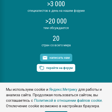
>3 000
специалистов в день на нашем форуме
>20 000
тем обсуждается
20
стран со всего мира
написать нам
перейти на форум
Мы используем cookie и
Яндекс.Метрику
для работы и
ПластЭксперт © 2006. Все права защищены
анализа сайта. Продолжая пользоваться сайтом, вы
Разрешается копирование материалов сайта с обязательной
ссылкой на www.e-plastic.ru
соглашаетесь с
Политикой в отношении файлов cookie
.
Отключение cookie возможно в настройках браузера.
Разработка сайта