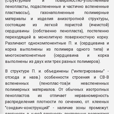
(структурные и поверхностно-уплотненные
Всё, что касается выду
пенопласты, подвспененные и частично вспененные
бутылок
пластмассы), газонаполненные полимерные
материалы и изделия анизотропной структуры,
ПЕРЕЙТИ НА 
состоящие из легкой пористой (ячеистой)
сердцевины (собственно пенопласта), постепенно
переходящей в монолитную поверхностную корку.
Различают однокомпонентные П. и. (сердцевина и
корка выполнены из полимера одного типа) и
многокомпонентные (сердцевина и корка
выполнены из двух или трех разных полимеров).
В структуре П. и. объединены ("интегрированы" -
отсюда и назв.) особенности строения и CB-B
вспененных (пеноплас-тов)и невспененных
полимерных материалов. От обычных изотропных
пенопластов их отличает неравномерность
распределения плотности по сечению, от. клееных
"сэндвич-конструкций" - наличие зоны промежут.
плотности, в к-рой плотность постепенно возрастает