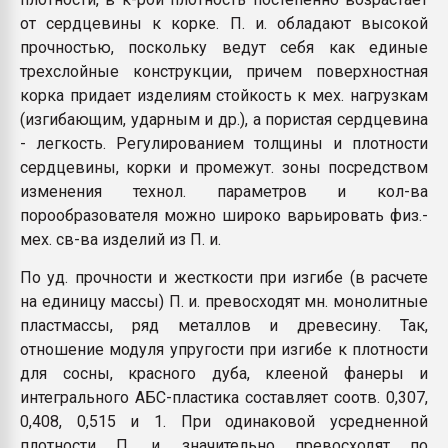
от сердцевины к корке. П. и. обладают высокой
прочностью, поскольку ведут себя как единые
трехслойные конструкции, причем поверхностная
корка придает изделиям стойкость к мех. нагрузкам
(изгибающим, ударным и др.), а пористая сердцевина
- легкость. Регулированием толщины и плотности
сердцевины, корки и промежут. зоны посредством
изменения технол. параметров и кол-ва
порообразователя можно широко варьировать физ.-
мех. св-ва изделий из П. и.
По уд. прочности и жесткости при изгибе (в расчете
на единицу массы) П. и. превосходят мн. монолитные
пластмассы, ряд металлов и древесину. Так,
отношение модуля упругости при изгибе к плотности
для сосны, красного дуба, клееной фанеры и
интегрального АБС-пластика составляет соотв. 0,307,
0,408, 0,515 и 1. При одинаковой усредненной
плотности П. и. значительно превосходят по