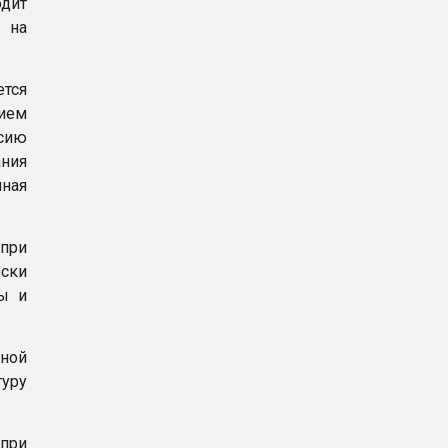
дит
 на
ется
нием
сию
ания
нная
 при
ески
ы и
вной
уру
при