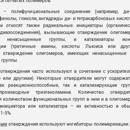
я сетчатых полимеров.
– полифункциональные соединения (например, ди
фенолы, гликоли, ангидриды ди- и тетракарбоновых кислот
ям относят также радикальные инициаторы (органичес
 диазосоединения), вызывающие отверждение олигомер
х ненасыщенные группы, и катализаторы ион
ции (третичные амины, кислоты Льюиса или други
 отверждение олигомеров, имеющих ненасыщенные 
 группы.
отверждения часто используют в сочетании с ускорите
о или другими). Некоторые отвердители могут содержа
ак реакционноспособные, так и катализирующие груп
роизводные триэтаноламина. Количество отвердит
я количеством функциональных групп в нем и в олигомер
 инициатора или катализатора – их активностью и об
,1-5%.
ния
отверждения используют ингибиторы полимеризации.