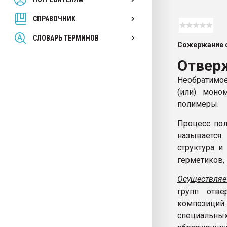
покупка, обмен
СПРАВОЧНИК
ПЕРЕЙТИ НА 
СЛОВАРЬ ТЕРМИНОВ
Сожержание с
Отвер
Необратимо
(или) моно
полимеры.
Процесс пол
называется
структура и
герметиков,
Осуществляе
групп отв
композиций 
специальн