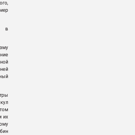
ого,
мер
т в
зму
ение
вной
еней
ный
етры
екул
том
м их
кому
бин