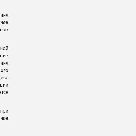
ния
чае
ипов
ией
твие
ния
ого
цесс
кции
ется
при
учае