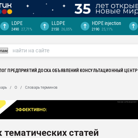
LDPE
LLDPE
HDPE injection
2490
27,71%
2150
26,05%
2190
25,11%
ция выходит на
отке
ь" довольна
ьном рынке
ва ПЭТ
ЛОГ ПРЕДПРИЯТИЙ
ДОСКА ОБЪЯВЛЕНИЙ
КОНСУЛЬТАЦИОННЫЙ ЦЕНТР
пуансона для
варь
О
Словарь терминов
я
зиция
ластика
рный цвет
итан" стал
 тематических статей
а. Продажа,