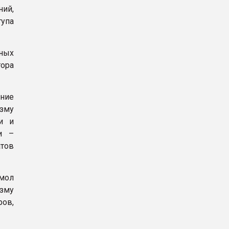
ний,
тупа
ных
тора
ние
зму
и и
и –
тов
мол
зму
ов,