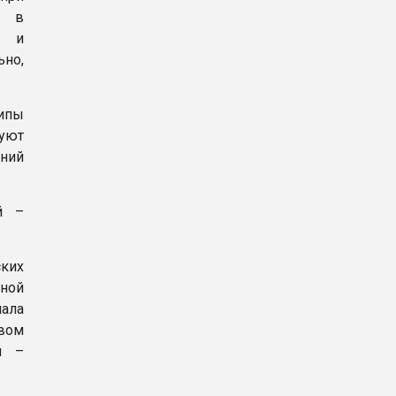
и в
ы и
ьно,
типы
вуют
ний
й –
ских
вной
ала
рвом
м –