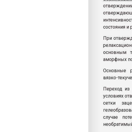
отвержден
отверждаю
интенсивно
состояния и
При отвержд
релаксацион
основным т
аморфных п
Основные р
вязко-текуче
Переход из 
условиях от
сетки зац
гелеобразов
случае пот
необратимый