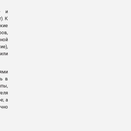
- и
). К
кие
ов,
ной
е),
или
лями
ть в
пы,
еля
е; а
ычно