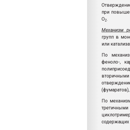
Отверждение
при повышен
О
.
2
Механизм р
групп в мон
или катализа
По механиз
феноло-, к
полиприсое
вторичными
отверждени
(фумаратов),
По механиз
третичным
циклотрим
содержащих 