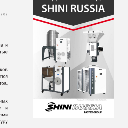
( 0 )
в и
тые
уков
тся
тов,
ных
е и
пами
уру