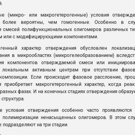
.
ые (микро- или макрогетерогенные) условия отвержде
о более вероятны, чем гомогенные. Особенно в слу
я смесей полифункциональных олигомеров различных т
ом или с модифицирующими компонентами.
огенный характер отверждения обусловлен локализац
ания в микрообластях (микрогелеобразованием) вследс
ния компонентов отверждаемой смеси или инициирова
 локальным активным центрам при отсутствии фазов
композиции. Если происходит фазовое расслоение, про
 приобретает макрогетерогенный характер, когда реа
 разных фазах. И на конечных стадиях отверждения образу
структура.
ые условия отверждения особенно часто проявляются 
й полимеризации ненасыщенных олигомеров. В этом сл
 подразделяют на три стадии.