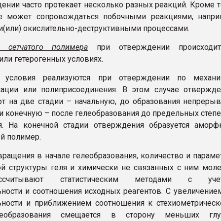
ении часто протекает несколько разных реакций. Кроме т
е может сопровождаться побочными реакциями, напри
и(или) окислительно-деструктивными процессами.
е сетчатого полимера
при отверждении происходи
или гетерогенных условиях.
 условия реализуются при отверждении по механи
сации или полиприсоединения. В этом случае отвержд
т на две стадии – начальную, до образования непреры
, и конечную – после гелеобразования до предельных степ
я. На конечной стадии отверждения образуется аморф
ый полимер.
вращения в начале гелеобразования, количество и парам
й структуры геля и химически не связанных с ним мол
ассчитывают статистическим методами с уче
ности и соотношения исходных реагентов. С увеличение
ьности и приближением соотношения к стехиометричес
леобразования смещается в сторону меньших глу