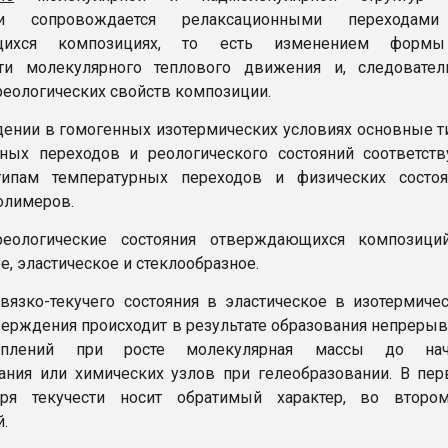
ии сопровождается релаксационными переходам
щихся композициях, то есть изменением форм
сти молекулярного теплового движения и, следовател
 реологических свойств композиции.
ении в гомогенных изотермических условиях основные 
ных переходов и реологического состояний соответст
ипам температурных переходов и физических состоя
олимеров.
еологические состояния отверждающихся композици
е, эластическое и стеклообразное.
вязко-текучего состояния в эластическое в изотермиче
верждения происходит в результате образования непреры
еплений при росте молекулярная массы до нач
ания или химических узлов при гелеобразовании. В пе
еря текучести носит обратимый характер, во второ
.