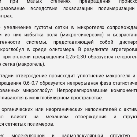
й при малых степенях превращения происхо
бразование вследствие локализации полимеризации
нтрах.
– увеличение густоты сетки в микрогелях сопровожда
м из них избытка золя (микро-синерезис) и возраста
огенности системы, представляющей собой диспер
кроглобул в среде олигомера. В результате агрегиров
 при степени превращения 0,25-0,30 образуется гетероге
сетка (макрогель).
стадии отверждение происходит уплотнение макрогеля и
вращения 0,6-0,7 образуется непрерывная фаза статистич
кованных микроглобул. Непрореагировавшие компонент
пливаются в межглобулярном пространстве.
 органических или неорганических наполнителей с акти
тью влияет на механизм отверждения и структ
я сетчатых полимеров.
ие
молекулярной и надмолекулярной структур 