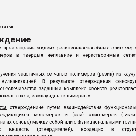
ФОРУМ
татьи:
ждение
е превращение жидких реакционноспособных олигомеро
меров в твердые неплавкие и нерастворимые сетча
учения эластичных сетчатых полимеров (резин) из кауч
 вулканизацией. В результате отверждения фиксируе
 обеспечивается заданный комплекс свойств реактоплас
 клеев, лаков, компаундов полимерных.
тся
отверждениие путем взаимодействия функциональ
ерждающихся мономеров и (или) олигомеров (такж
на их основе) между собой или с функциональными груп
ых веществ (отвердителей), входящих в структ