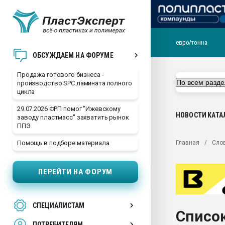
евро/тонна
28.07.2026 Автоматиза
ОБСУЖДАЕМ НА ФОРУМЕ
первый план в перераб
пластмасс
Продажа готового бизнеса -
производство SPC ламината полного
28.07.2026 "Техноникол
цикла
ситуацией на строител
29.07.2026 ФРП помог "Ижевскому
Всё, что касается выду
НОВОСТИ
КАТА
заводу пластмасс" захватить рынок
бутылок
ППЭ
Материал поверхности 
Главная
Сло
Помощь в подборе материала
вакуумного формовани
Продам отходы Компо
ПЕРЕЙТИ НА ФОРУМ
поликарбоната и АБС-п
Armaloy PC/ABS-1IM че
26.07.2022 "Сибирский т
СПЕЦИАЛИСТАМ
намного дороже
Список
ПОТРЕБИТЕЛЯМ
Профильная литератур