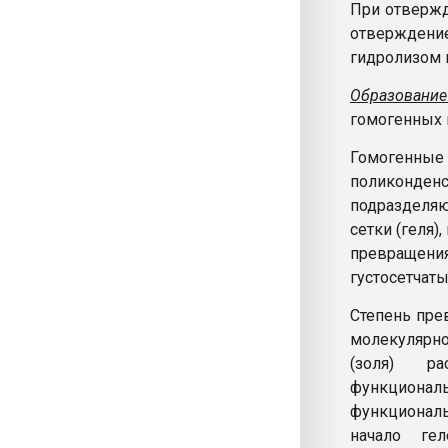
При отвержд
отверждени
гидролизом 
Образовани
гомогенных 
Гомогенные
поликонден
подразделяю
сетки (геля)
превращени
густосетчат
Степень пре
молекулярно
(золя) р
функциональ
функционал
начало ге