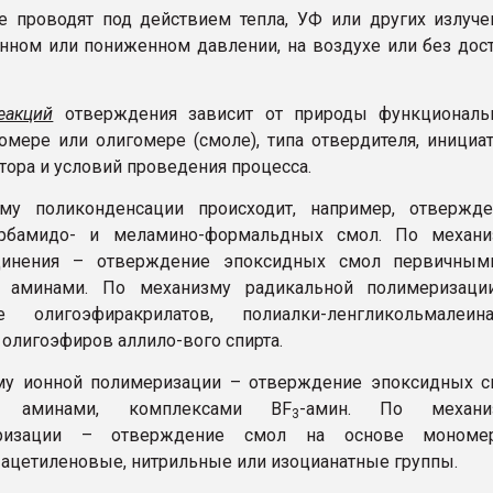
 проводят под действием тепла, УФ или других излуче
ном или пониженном давлении, на воздухе или без дос
еакций
отверждения зависит от природы функциональ
омере или олигомере (смоле), типа отвердителя, инициа
тора и условий проведения процесса.
му поликонденсации происходит, например, отвержде
арбамидо- и меламино-формальдных смол. По механи
динения – отверждение эпоксидных смол первичным
 аминами. По механизму радикальной полимеризаци
е олигоэфиракрилатов, полиалки-ленгликольмалеина
 олигоэфиров аллило-вого спирта.
му ионной полимеризации – отверждение эпоксидных с
и аминами, комплексами ВF
-амин. По механи
3
еризации – отверждение смол на основе мономер
ацетиленовые, нитрильные или изоцианатные группы.