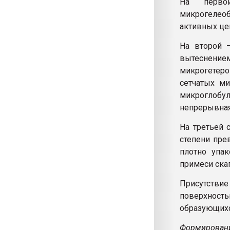
На перво
микрогелео
активных це
На второй 
вытеснение
микрогетер
сетчатых ми
микроглобул
непрерывная 
На третьей 
степени пре
плотно упа
примеси ска
Присутствие
поверхнос
образующихс
Формирован