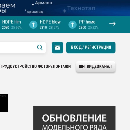
HDPE film
HDPE blow
PP hомо
2080
25,96%
2310
28,57%
2300
25,22%
ВХОД / РЕГИСТРАЦИЯ
ТРУДОУСТРОЙСТВО
ФОТОРЕПОРТАЖИ
ВИДЕОКАНАЛ