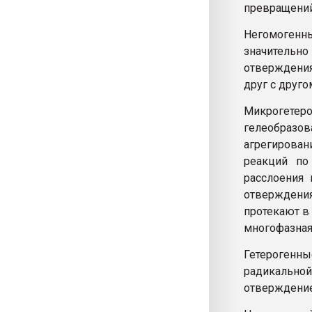
превращений
Негомогенн
значительн
отверждени
друг с друг
Микрогетер
гелеобразов
агрегирова
реакций по
расслоения 
отверждения
протекают в
многофазная 
Гетерогенн
радикально
отверждение