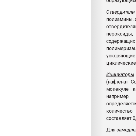
образующихс
Отвердители
полиамины, 
отвердител
пероксиды,
содержащи
полимериза
ускоряющие
циклические
Инициаторы
(нафтенат С
молекуле к
например п
определяетс
количество
составляет 0
Для
замедле