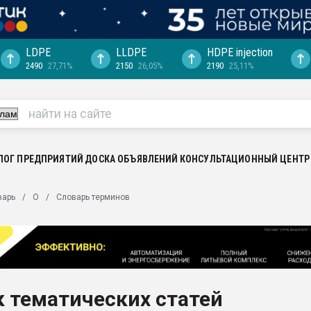
LDPE
LLDPE
HDPE injection
2490
27,71%
2150
26,05%
2190
25,11%
ция выходит на
отке
ь" довольна
ьном рынке
ва ПЭТ
ЛОГ ПРЕДПРИЯТИЙ
ДОСКА ОБЪЯВЛЕНИЙ
КОНСУЛЬТАЦИОННЫЙ ЦЕНТР
пуансона для
варь
О
Словарь терминов
я
зиция
ластика
рный цвет
итан" стал
 тематических статей
а. Продажа,