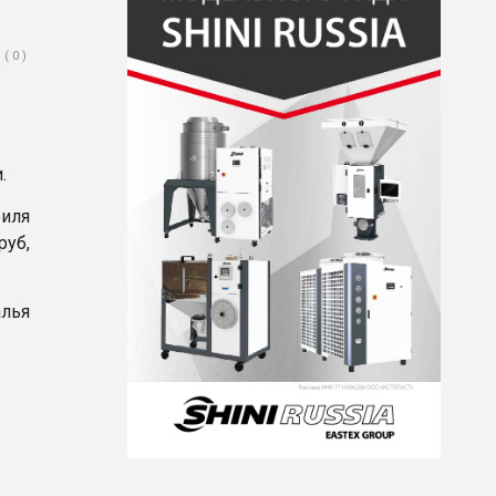
( 0 )
.
филя
руб,
алья