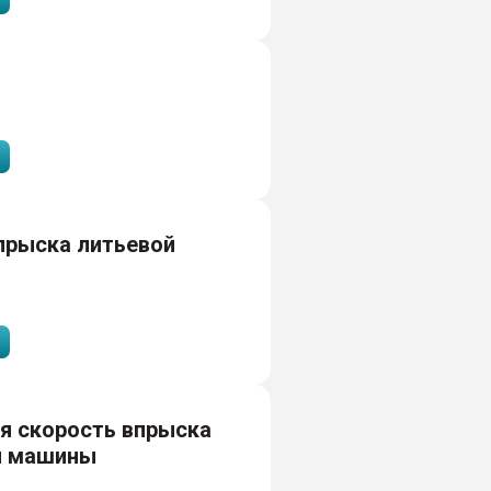
прыска литьевой
я скорость впрыска
й машины