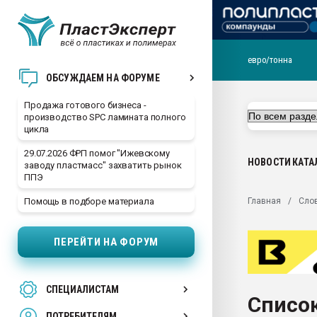
евро/тонна
28.07.2026 Автоматиза
ОБСУЖДАЕМ НА ФОРУМЕ
первый план в перераб
пластмасс
Продажа готового бизнеса -
производство SPC ламината полного
28.07.2026 "Техноникол
цикла
ситуацией на строител
29.07.2026 ФРП помог "Ижевскому
Всё, что касается выду
НОВОСТИ
КАТА
заводу пластмасс" захватить рынок
бутылок
ППЭ
Материал поверхности 
Главная
Сло
Помощь в подборе материала
вакуумного формовани
Продам отходы Компо
ПЕРЕЙТИ НА ФОРУМ
поликарбоната и АБС-п
Armaloy PC/ABS-1IM че
26.07.2022 "Сибирский т
СПЕЦИАЛИСТАМ
намного дороже
Список
ПОТРЕБИТЕЛЯМ
Профильная литератур