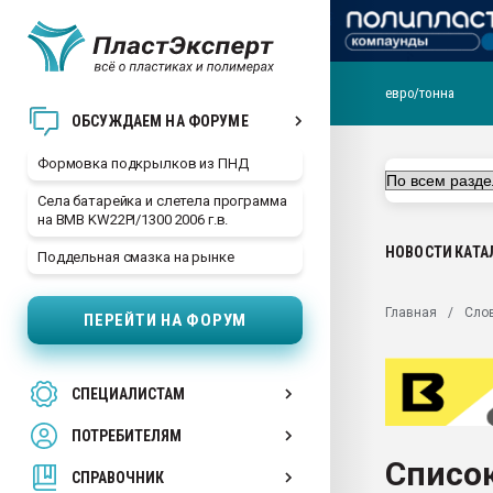
евро/тонна
Продажа готового бизн
ОБСУЖДАЕМ НА ФОРУМЕ
производство SPC лам
цикла
Формовка подкрылков из ПНД
29.07.2026 ФРП помог 
Села батарейка и слетела программа
заводу пластмасс" зах
на BMB KW22PI/1300 2006 г.в.
ППЭ
НОВОСТИ
КАТА
Поддельная смазка на рынке
Помощь в подборе мат
Вакуум-формовочные 
Главная
Сло
ПЕРЕЙТИ НА ФОРУМ
ближайшее подмосковье
Подмосковье, Москва
28.07.2026 Автоматиза
СПЕЦИАЛИСТАМ
первый план в перераб
пластмасс
ПОТРЕБИТЕЛЯМ
28.07.2026 "Техноникол
Список
ситуацией на строител
СПРАВОЧНИК