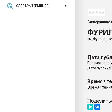
Всё, что касается выду
СЛОВАРЬ ТЕРМИНОВ
бутылок
Сожержание с
ПЕРЕЙТИ НА 
ФУРИ
см. Фурановые
Дата публ
Просмотров: 1
Дата публикаци
Время чт
Время чтения
Поделить