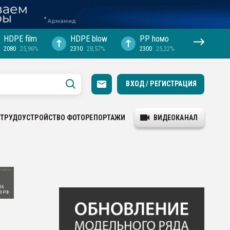
HDPE film
HDPE blow
PP hомо
2080
25,96%
2310
28,57%
2300
25,22%
ВХОД / РЕГИСТРАЦИЯ
ТРУДОУСТРОЙСТВО
ФОТОРЕПОРТАЖИ
ВИДЕОКАНАЛ