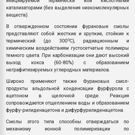
инициируемой термически или кислотными
катализаторами (без выделения низкомолекулярных
веществ).
В отвержденном состоянии фурановые смолы
представляют собой жесткие и хрупкие, стойкие к
о
термический (до 300
C), радиационным и
химическим воздействиям густосетчатые полимеры
темного цвета. При карбонизации они дают высокий
выход кокса (60-80%) с образованием
неграфитизируемых углеродных материалов.
Широко применяют также Фурановых смол-
продукты альдольной конденсации фурфурола с
ацетоном в щелочной среде. Реакция
сопровождается отщеплением воды и образованием
фурфу-рилиденацетона и дифурфурилиденацетона.
Смолы этого типа способны отверждаться по
механизму ионной полимеризации по