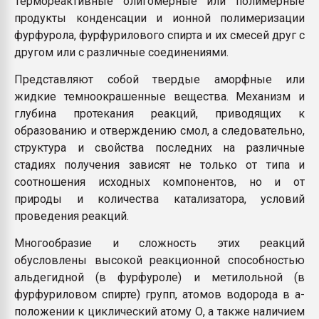
Термореактивные олигомерные или полимерные
Всё, что касается выду
продукты конденсации и ионной полимеризации
бутылок
фурфурола, фурфурилового спирта и их смесей друг с
другом или с различные соединениями.
ПЕРЕЙТИ НА 
Представляют собой твердые аморфные или
жидкие темноокрашенные вещества. Механизм и
глубина протекания реакций, приводящих к
образованию и отверждению смол, а следовательно,
структура и свойства последних на различные
стадиях получения зависят не только от типа и
соотношения исходных компонентов, но и от
природы и количества катализатора, условий
проведения реакций.
Многообразие и сложность этих реакций
обусловлены высокой реакционной способностью
альдегидной (в фурфуроле) и метилольной (в
фурфуриловом спирте) групп, атомов водорода в a-
положении к циклический атому О, а также наличием