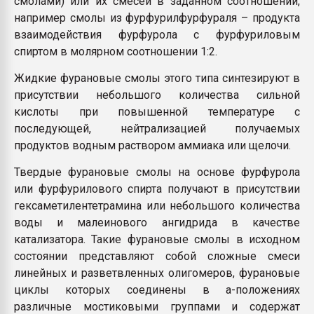
смолами) или их смесей в заданном соотношении,
например смолы из фурфурилфурфураля – продукта
взаимодействия фурфурола с фурфуриловым
спиртом в молярном соотношении 1:2.
Жидкие фурановые смолы этого типа синтезируют в
присутствии небольшого количества сильной
кислоты при повышенной температуре с
последующей, нейтрализацией получаемых
продуктов водным раствором аммиака или щелочи.
Твердые фурановые смолы на основе фурфурола
или фурфурилового спирта получают в присутствии
гексаметилентетрамина или небольшого количества
воды и малеинового ангидрида в качестве
катализатора. Такие фурановые смолы в исходном
состоянии представляют собой сложные смеси
линейных и разветвленных олигомеров, фурановые
циклы которых соединены в a-положениях
различные мостиковыми группами и содержат