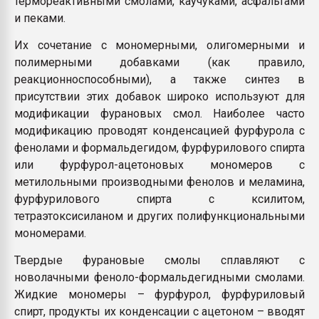
термореактивными смолами, каучуками, асфальтами
и пеками.
Их сочетание с мономерными, олигомерными и
полимерными добавками (как правило,
реакционноспособными), а также синтез в
присутствии этих добавок широко используют для
модификации фурановых смол. Наиболее часто
модификацию проводят конденсацией фурфурола с
фенолами и формальдегидом, фурфурилового спирта
или фурфурол-ацетоновых мономеров с
метилольными производными фенолов и меламина,
фурфурилового спирта с ксилитом,
тетраэтоксисиланом и других полифункциональными
мономерами.
Твердые фурановые смолы сплавляют с
новолачными феноло-формальдегидными смолами.
Жидкие мономеры – фурфурол, фурфуриловый
спирт, продукты их конденсации с ацетоном – вводят