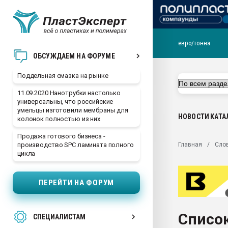
евро/тонна
Помощь в подборе мат
ОБСУЖДАЕМ НА ФОРУМЕ
Вакуум-формовочные 
Поддельная смазка на рынке
ближайшее подмосковье
Подмосковье, Москва
11.09.2020 Нанотрубки настолько
универсальны, что российские
28.07.2026 Автоматиза
умельцы изготовили мембраны для
первый план в перераб
НОВОСТИ
КАТА
колонок полностью из них
пластмасс
Продажа готового бизнеса -
28.07.2026 "Техноникол
Главная
Сло
производство SPC ламината полного
ситуацией на строител
цикла
Всё, что касается выду
бутылок
ПЕРЕЙТИ НА ФОРУМ
Материал поверхности 
вакуумного формовани
Список
СПЕЦИАЛИСТАМ
Продам отходы Компо
поликарбоната и АБС-п