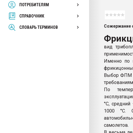
ПОТРЕБИТЕЛЯМ
Armaloy PC/ABS-1IM че
СПРАВОЧНИК
ПЕРЕЙТИ НА 
Сожержание с
СЛОВАРЬ ТЕРМИНОВ
Фрикц
вид трибопл
применимост
Именно по 
фрикицонные
Выбор ФПМ о
требованиям
По темпер
эксплуатаци
°С, средний
1000 °С. 
автомобиль
самолетов.
В весьма л