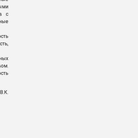
ыми
в с
ные
сть
сть,
нных
вом.
ость
.К.