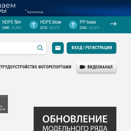
HDPE film
HDPE blow
PP hомо
2080
25,96%
2310
28,57%
2300
25,22%
ВХОД / РЕГИСТРАЦИЯ
ТРУДОУСТРОЙСТВО
ФОТОРЕПОРТАЖИ
ВИДЕОКАНАЛ