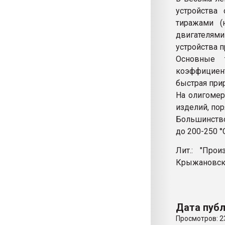
устройства
тиражами (
двигателя
устройства п
Основные 
коэффициент
быстрая при
На олигоме
изделий, по
Большинство
до 200-250 °
Лит.: "Про
Крыжановско
Дата публ
Просмотров: 2