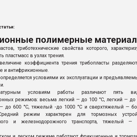
рный цвет
ФОРУМ
татьи:
ионные полимерные материа
астов, триботехнические свойства которого, характери
ь пластмасс в узлах трения
.
величине коэффициента трения трибопласты разделяют
 и антифрикионные.
пределяется условиями их эксплуатации и предъявляе
и.
атурным условиям работы различают пять ви
онных режимов: весьма легкий — до 100 °С, легкий — до
 — до 600 °С, тяжелый -до 1000 °С и сверхтяжелый — б
Средний режим характерен для тормозных устрой
ного и железнодорожного транспорта, тяжелый — 
егком и легком режиме работают фрикционные и тормо