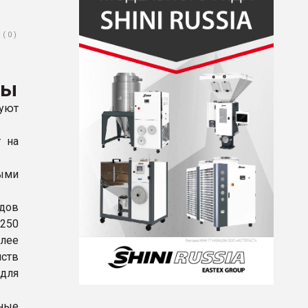
( 0 )
лы
зуют
 на
мыми
дов
 250
олее
ств
для
зные