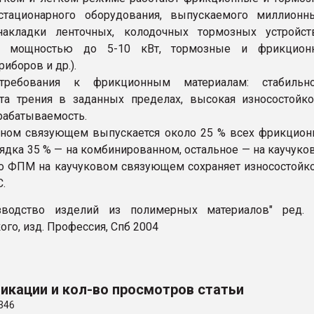
 стационарного оборудования, выпускаемого миллионн
накладки ленточных, колодочных тормозных устройст
ми мощностью до 5-10 кВт, тормозные и фрикцион
риборов и др.).
требования к фрикционным материалам: стабильно
а трения в заданных пределах, высокая износостойко
рабатываемость.
рном связующем выпускается около 25 % всех фрикцио
рядка 35 % — на комбинированном, остальное — на каучуко
 ФПМ на каучуковом связующем сохраняет износостойк
С.
изводство изделий из полимерных материалов" ред. В
го, изд. Профессия, Спб 2004
икации и кол-во просмотров статьи
346