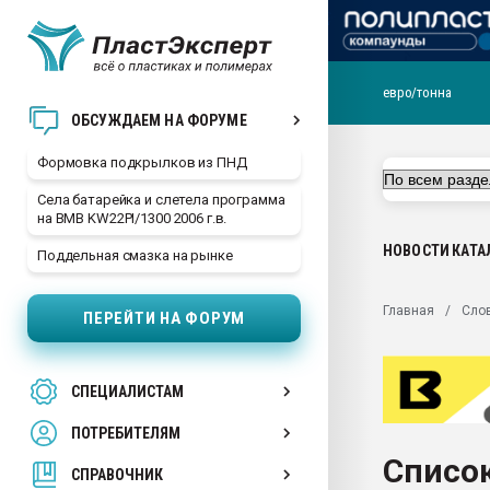
евро/тонна
Продажа готового бизн
ОБСУЖДАЕМ НА ФОРУМЕ
производство SPC лам
цикла
Формовка подкрылков из ПНД
29.07.2026 ФРП помог 
Села батарейка и слетела программа
заводу пластмасс" зах
на BMB KW22PI/1300 2006 г.в.
ППЭ
НОВОСТИ
КАТА
Поддельная смазка на рынке
Помощь в подборе мат
Вакуум-формовочные 
Главная
Сло
ПЕРЕЙТИ НА ФОРУМ
ближайшее подмосковье
Подмосковье, Москва
28.07.2026 Автоматиза
СПЕЦИАЛИСТАМ
первый план в перераб
пластмасс
ПОТРЕБИТЕЛЯМ
28.07.2026 "Техноникол
Список
ситуацией на строител
СПРАВОЧНИК