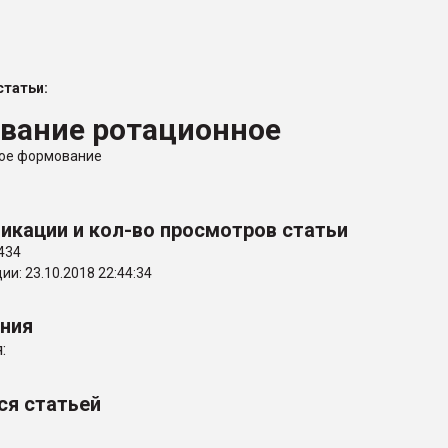
ва ПЭТ
татьи:
ФОРУМ
вание ротационное
ное формование
икации и кол-во просмотров статьи
434
и: 23.10.2018 22:44:34
ения
:
ся статьей