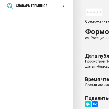
Всё, что касается выду
СЛОВАРЬ ТЕРМИНОВ
бутылок
Сожержание с
ПЕРЕЙТИ НА 
Формо
см. Ротацион
Дата публ
Просмотров: 1
Дата публикаци
Время чт
Время чтения
Поделить