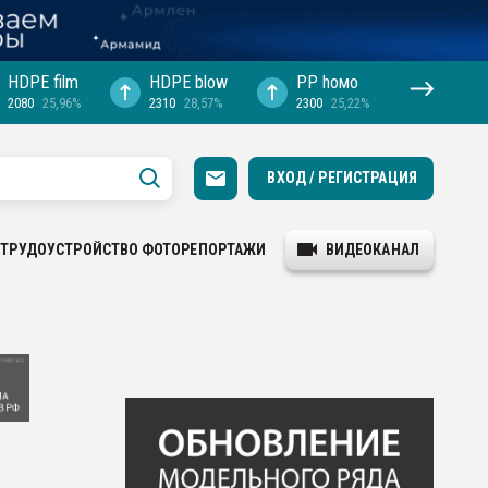
HDPE film
HDPE blow
PP hомо
2080
25,96%
2310
28,57%
2300
25,22%
ВХОД / РЕГИСТРАЦИЯ
ТРУДОУСТРОЙСТВО
ФОТОРЕПОРТАЖИ
ВИДЕОКАНАЛ