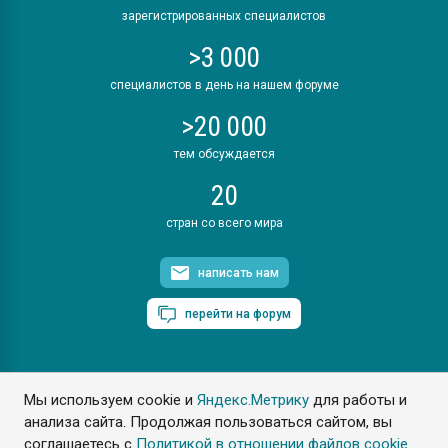
зарегистрированных специалистов
>3 000
специалистов в день на нашем форуме
>20 000
тем обсуждается
20
стран со всего мира
написать нам
перейти на форум
Мы используем cookie и
Яндекс.Метрику
для работы и
ПластЭксперт © 2006. Все права защищены
анализа сайта. Продолжая пользоваться сайтом, вы
Разрешается копирование материалов сайта с обязательной
ссылкой на www.e-plastic.ru
соглашаетесь с
Политикой в отношении файлов cookie
.