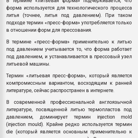
В термине «литьевая форма» подчеркивается, что
Всё, что касается выду
форма используется для технологического процесса
бутылок
литья (точнее, литья под давлением). При таком
подходе термин «пресс-форма» употребляется только
ПЕРЕЙТИ НА 
в отношении форм для прессования.
В термине «пресс-форма» применительно к литью
под давлением учитывается то, что форма работает
под давлением, и устанавливается в прессовый узел
литьевой машины.
Термин «литьевая пресс-форма», который является
компромиссным вариантом, восходящим к ранней
литературе, сейчас распространен в интернете.
В современной профессиональной англоязычной
литературе, посвященной литью термопластов под
давлением, доминирует термин injection mold
(injection mould). Крайне редко используется термин
die (который является основным применительно к