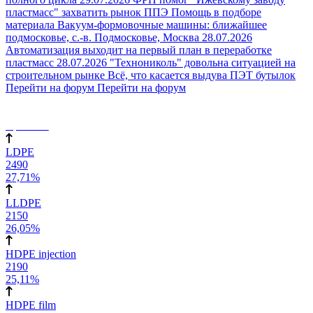
пластмасс" захватить рынок ППЭ
Помощь в подборе
материала
Вакуум-формовочные машины: ближайшее
подмосковье, с.-в. Подмосковье, Москва
28.07.2026
Автоматизация выходит на первый план в переработке
пластмасс
28.07.2026 "Технониколь" довольна ситуацией на
строительном рынке
Всё, что касается выдува ПЭТ бутылок
Перейти на форум
Перейти на форум
евро/тонна
LDPE
2490
27,71%
LLDPE
2150
26,05%
HDPE injection
2190
25,11%
HDPE film