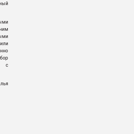
ный
ными
чим
ыми
или
енно
бор
ь с
алья