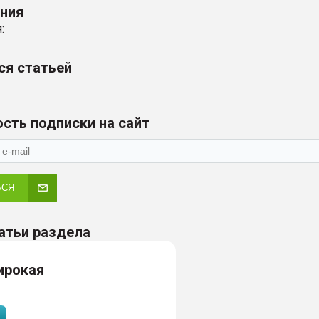
ения
:
ся статьей
сть подписки на сайт
ЬСЯ
атьи раздела
ирокая