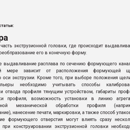
рный цвет
ФОРУМ
татьи:
ра
асть экструзионной головки, где происходит выдавлив
преобпразование его в конечную форму.
е выдавливание расплава по сечению формующего кана
ной мере зависит от расположения формующей щ
о оси экструзии. Кроме того, при выборе положения щел
льеры необходимо учитывать способы калиброван
и отвода профиля тянущим устройством, габариты проф
ки профиля, возможность установки в линию агрега
льной механической обработки профиля (наприм
ие), нанесение печати, маркировки, а также способ упако
ие формующего отверстия могут влиять сразу нескол
и при конструировании экструзионной головки необхо