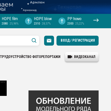
HDPE film
HDPE blow
PP hомо
2080
25,96%
2310
28,57%
2300
25,22%
ВХОД / РЕГИСТРАЦИЯ
ТРУДОУСТРОЙСТВО
ФОТОРЕПОРТАЖИ
ВИДЕОКАНАЛ