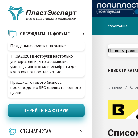
евро/тонна
Помощь в подборе мат
ОБСУЖДАЕМ НА ФОРУМЕ
Вакуум-формовочные 
Поддельная смазка на рынке
ближайшее подмосковье
Подмосковье, Москва
11.09.2020 Нанотрубки настолько
универсальны, что российские
28.07.2026 Автоматиза
умельцы изготовили мембраны для
первый план в перераб
НОВОСТИ
КАТА
колонок полностью из них
пластмасс
Продажа готового бизнеса -
28.07.2026 "Техноникол
Главная
Сло
производство SPC ламината полного
ситуацией на строител
цикла
Всё, что касается выду
бутылок
ПЕРЕЙТИ НА ФОРУМ
Материал поверхности 
вакуумного формовани
Список
СПЕЦИАЛИСТАМ
Продам отходы Компо
поликарбоната и АБС-п