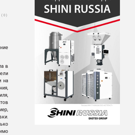
( 0 )
ание
ла в
ели
и на
ия,
иля,
тов
ер,
вки.
ько
димо