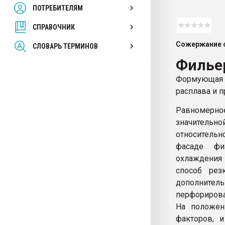
ПОТРЕБИТЕЛЯМ
Armaloy PC/ABS-1IM че
СПРАВОЧНИК
ПЕРЕЙТИ НА 
Сожержание с
СЛОВАРЬ ТЕРМИНОВ
Филье
Формующая ч
расплава и 
Равномерно
значитель
относительн
фасаде фи
охлаждения 
способ рез
дополните
перфорирован
На положен
факторов, 