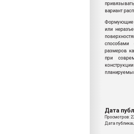
привязыват
вариант рас
Формующие 
или неразъ
поверхност
способами
размеров ка
при соврем
конструкц
планируемым
Дата публ
Просмотров: 2
Дата публикаци