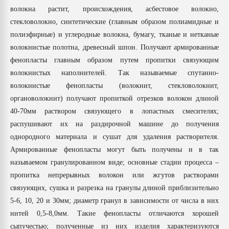
волокна растит, происхождения, асбестовое волокно,
стекловолокно, синтетические (главным образом полиамидные и
полиэфирные) и углеродные волокна, бумагу, тканые и нетканые
волокнистые полотна, древесный шпон. Получают армированные
фенопласты главным образом путем пропитки связующим
волокнистых наполнителей. Так называемые спутанно-
волокнистые фенопласты (волокнит, стекловолокнит,
органоволокнит) получают пропиткой отрезков волокон длиной
40-70мм раствором связующего в лопастных смесителях;
распушивают их на раздирочной машине до получения
однородного материала и сушат для удаления растворителя.
Армированные фенопласты могут быть получены и в так
называемом гранулированном виде; основные стадии процесса –
пропитка непрерывных волокон или жгутов растворами
связующих, сушка и разрезка на гранулы длиной приблизительно
5-6, 10, 20 и 30мм; диаметр гранул в зависимости от числа в них
нитей 0,5-8,0мм. Такие фенопласты отличаются хорошей
сыпучестью; полученные из них изделия характеризуются