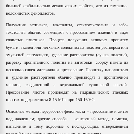
большей стабильностью механических свойств, чем из спутанно-
волокнистых фенопластов.
Получение гетинакса, текстолита, стеклотекстолита и асбо-
текстолита обычно совмещают с прессованием изделий в виде
слоистых пластиков. Процесс получения включает пропитку
бумаги, тканей или нетканых волокнистых полотен раствором или
эмульсией связующего, удаление растворителя (сушка полотна),
разрезку пропитанного полотна на заготовки, сборку пакета из
несколько слоев материала и прессование. Пропитку наполнителя
и удаление растворителя обычно производят в пропиточной
машине, соединенной с вертикальной сушильной шахтой.
Прессование листов производят на гидравлических этажных
о
прессах под давлением 8-15 МПа при 150-160
С.
Основные методы переработки фенопласта – прессование и литье
под давлением; другие способы – контактный метод, намотка,
напыление и тому подобные, с последующим, отверждением
изделий при постепенном повышении температуры.