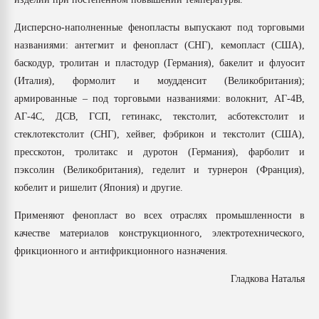
Дисперсно-наполненные фенопласты выпускают под торговыми
названиями: антегмит и фенопласт (СНГ), кемопласт (США),
баскодур, тролитан и пластодур (Германия), бакелит и флуосит
(Италия), формолит и моудденсит (Великобритания);
армированные – под торговыми названиями: волокнит, АГ-4В,
АГ-4С, ДСВ, ГСП, гетинакс, текстолит, асботекстолит и
стеклотекстолит (СНГ), хейвег, фэбрикон и текстолит (США),
пресскотон, тролитакс и дуротон (Германия), фарболит и
пэксолин (Великобритания), геделит и турнерон (Франция),
кобелит и ришелит (Япония) и другие.
Применяют фенопласт во всех отраслях промышленности в
качестве материалов конструкционного, электротехнического,
фрикционного и антифрикционного назначения.
Гладкова Наталья