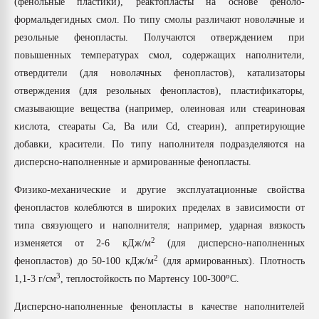
(фенольные пластики), реактопласты на основе феноло-
покупка, обмен
формальдегидных смол. По типу смолы различают новолачные и
резольные фенопласты. Получаются отверждением при
ПЕРЕЙТИ НА 
повышенных температурах смол, содержащих наполнители,
отвердители (для новолачных фенопластов), катализаторы
отверждения (для резольных фенопластов), пластификаторы,
смазывающие вещества (например, олеиновая или стеариновая
кислота, стеараты Ca, Ba или Cd, стеарин), аппретирующие
добавки, красители. По типу наполнителя подразделяются на
дисперсно-наполненные и армированные фенопласты.
Физико-механические и другие эксплуатационные свойства
фенопластов колеблются в широких пределах в зависимости от
типа связующего и наполнителя; например, ударная вязкость
2
изменяется от 2-6 кДж/м
(для дисперсно-наполненных
2
фенопластов) до 50-100 кДж/м
(для армированных). Плотность
3
о
1,1-3 г/см
, теплостойкость по Мартенсу 100-300
С.
Дисперсно-наполненные фенопласты в качестве наполнителей