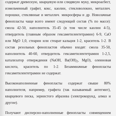
содержат древесную, кварцевую или слюдяную муку, микроасбест,
измельченный графит, кокс, каолин, стекловолокно, металлич.
порошки, стеклянные и металлич. микросферы и др. Новолачные
фенопласты чаще всего имеют следующий состав (% по массе):
смола 42-50, наполнитель 35-45 (в том числе каолин 4-5),
отвердитель (главным образом гексаметилентетрамин) 6-9, CaO
или MgO 1,0, стеарин или стеарат кальция 1-2, краситель 1-2. В
состав резольных фенопластов обычно входят: смола 35-50,
наполнитель 40-60, отвердитель гексаметилентетрамин 1-2,5,
катализатор отверждения (NaOH, Ba(OH)
, MgO), олеиновая
2
кислота, краситель по 1-2. Безаммиачные фенопласты
гексаметилентетрамин не содержат.
Высоконаполненные фенопласты содержат свыше 80%
наполнителя, например, графита (так называемый антегмит),
кварцевого песка, зернистого абразива (электрокорунд, алмаз и
другие).
Получают дисперсно-наполненные фенопласты совмещением