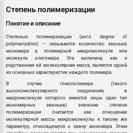
Всё, что касается выду
Степень полимеризации
бутылок
Понятие и описание
ПЕРЕЙТИ НА 
Степенью полимеризации (англ. degree of
polymerization) — называется количество звеньев
мономера в полимерной макромолекуле или
молекуле олигомера. Эта величина, как и
родственная ей молекулярная масса, является одной
из основных характеристик каждого полимера.
В случае гомополимера (такого
высокомолекулярного соединения, в
макромолекуле которого имеется лишь один тип
мономерных звеньев) значение степени
полимеризации считается как отношение
молекулярной массы макромолекулы к такому же
параметру, относящемуся к звену мономера. Этим