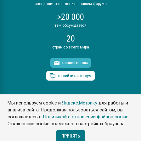
специалистов в день на нашем форуме
>20 000
тем обсуждается
20
стран со всего мира
написать нам
перейти на форум
Мы используем cookie и
Яндекс.Метрику
для работы и
ПластЭксперт © 2006. Все права защищены
анализа сайта. Продолжая пользоваться сайтом, вы
Разрешается копирование материалов сайта с обязательной
ссылкой на www.e-plastic.ru
соглашаетесь с
Политикой в отношении файлов cookie
.
Отключение cookie возможно в настройках браузера.
Разработка сайта
ПРИНЯТЬ