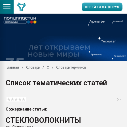
ПЕРЕЙТИ НА ФОРУМ
Помощь в подборе мат
Вакуум-формовочные 
ближайшее подмосковье
Подмосковье, Москва
28.07.2026 Автоматиза
первый план в перераб
Главная
Словарь
С
Словарь терминов
пластмасс
28.07.2026 "Техноникол
Список тематических статей
ситуацией на строител
Всё, что касается выду
бутылок
( 0 )
Материал поверхности 
Сожержание статьи:
вакуумного формовани
СТЕКЛОВОЛОКНИТЫ
Продам отходы Компо
поликарбоната и АБС-п