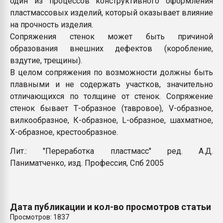
один из процессов конструктивного оформления
Armaloy PC/ABS-1IM че
пластмассовых изделий, который оказывает влияние
на прочность изделия
.
Сопряжения стенок может быть причиной
ПЕРЕЙТИ НА 
образования внешних дефектов (коробление,
вздутие, трещины).
В целом сопряжения по возможности должны быть
плавными и не содержать участков, значительно
отличающихся по толщине от стенок. Сопряжение
стенок бывает Т-образное (тавровое), V-образное,
вилкообразное, К-образное, L-образное, шахматное,
X-образное, крестообразное.
Лит.: "Переработка пластмасс" ред. А.Д.
Паниматченко, изд. Профессия, Спб 2005
Дата публикации и кол-во просмотров статьи
Просмотров: 1837