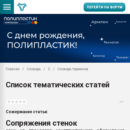
ПЕРЕЙТИ НА ФОРУМ
Помощь в подборе мат
Вакуум-формовочные 
ближайшее подмосковье
Подмосковье, Москва
28.07.2026 Автоматиза
первый план в перераб
Главная
Словарь
С
Словарь терминов
пластмасс
28.07.2026 "Техноникол
Список тематических статей
ситуацией на строител
Всё, что касается выду
бутылок
( 0 )
Материал поверхности 
Сожержание статьи:
вакуумного формовани
Сопряжения стенок
Продам отходы Компо
поликарбоната и АБС-п