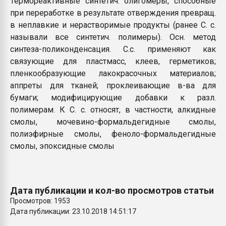
Термореактивные синтетич. олигомеры, способные
Armaloy PC/ABS-1IM че
при переработке в результате отверждения превращ.
в неплавкие и нерастворимые продукты (ранее С. с.
называли все синтетич. полимеры). Осн. метод
ПЕРЕЙТИ НА 
синтеза-поликонденсация. С.с. применяют как
связующие для пластмасс, клеев, герметиков;
пленкообразующие лакокрасочных материалов;
аппреты для тканей; проклеивающие в-ва для
бумаги; модифицирующие добавки к разл.
полимерам. К С. с. относят, в частности, алкидные
смолы, мочевино-формальдегидные смолы,
полиэфирные смолы, феноло-формальдегидные
смолы, эпоксидные смолы
Дата публикации и кол-во просмотров статьи
Просмотров: 1953
Дата публикации: 23.10.2018 14:51:17