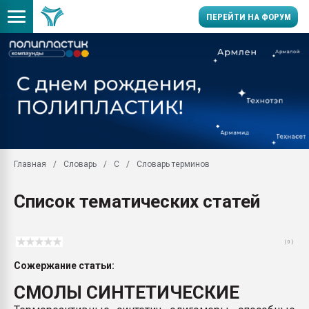
ПЕРЕЙТИ НА ФОРУМ
Помощь в подборе мат
Вакуум-формовочные 
ближайшее подмосковье
Подмосковье, Москва
28.07.2026 Автоматиза
первый план в перераб
Главная
Словарь
С
Словарь терминов
пластмасс
28.07.2026 "Техноникол
Список тематических статей
ситуацией на строител
Всё, что касается выду
бутылок
( 0 )
Материал поверхности 
Сожержание статьи:
вакуумного формовани
СМОЛЫ СИНТЕТИЧЕСКИЕ
Продам отходы Компо
поликарбоната и АБС-п