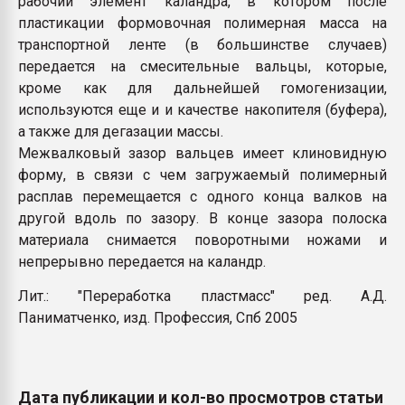
рабочий элемент каландра, в котором после
Всё, что касается выду
пластикации формовочная полимерная масса на
бутылок
транспортной ленте (в большинстве случаев)
передается на смесительные вальцы, которые,
ПЕРЕЙТИ НА 
кроме как для дальнейшей гомогенизации,
используются еще и и качестве накопителя (буфера),
а также для дегазации массы.
Межвалковый зазор вальцев имеет клиновидную
форму, в связи с чем загружаемый полимерный
расплав перемещается с одного конца валков на
другой вдоль по зазору. В конце зазора полоска
материала снимается поворотными ножами и
непрерывно передается на каландр.
Лит.: "Переработка пластмасс" ред. А.Д.
Паниматченко, изд. Профессия, Спб 2005
Дата публикации и кол-во просмотров статьи