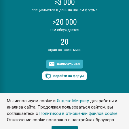
>3 000
специалистов в день на нашем форуме
>20 000
тем обсуждается
20
стран со всего мира
написать нам
перейти на форум
Мы используем cookie и
Яндекс.Метрику
для работы и
ПластЭксперт © 2006. Все права защищены
анализа сайта. Продолжая пользоваться сайтом, вы
Разрешается копирование материалов сайта с обязательной
ссылкой на www.e-plastic.ru
соглашаетесь с
Политикой в отношении файлов cookie
.
Отключение cookie возможно в настройках браузера.
Разработка сайта