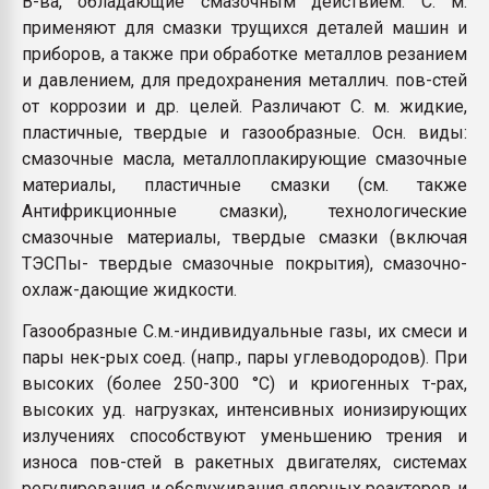
В-ва, обладающие смазочным действием. С. м.
Armaloy PC/ABS-1IM че
применяют для смазки трущихся деталей машин и
приборов, а также при обработке металлов резанием
и давлением, для предохранения металлич. пов-стей
ПЕРЕЙТИ НА 
от коррозии и др. целей. Различают С. м. жидкие,
пластичные, твердые и газообразные. Осн. виды:
смазочные масла, металлоплакирующие смазочные
материалы, пластичные смазки (см. также
Антифрикционные смазки), технологические
смазочные материалы, твердые смазки (включая
ТЭСПы- твердые смазочные покрытия), смазочно-
охлаж-дающие жидкости.
Газообразные С.м.-индивидуальные газы, их смеси и
пары нек-рых соед. (напр., пары углеводородов). При
высоких (более 250-300 °С) и криогенных т-рах,
высоких уд. нагрузках, интенсивных ионизирующих
излучениях способствуют уменьшению трения и
износа пов-стей в ракетных двигателях, системах
регулирования и обслуживания ядерных реакторов и