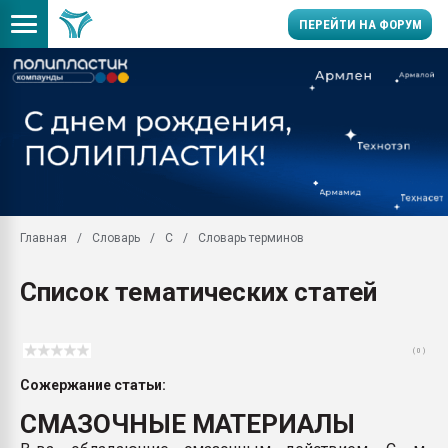
ПЕРЕЙТИ НА ФОРУМ
Помощь в подборе мат
Вакуум-формовочные 
ближайшее подмосковье
Подмосковье, Москва
28.07.2026 Автоматиза
первый план в перераб
Главная
Словарь
С
Словарь терминов
пластмасс
28.07.2026 "Техноникол
Список тематических статей
ситуацией на строител
Всё, что касается выду
бутылок
( 0 )
Материал поверхности 
Сожержание статьи:
вакуумного формовани
СМАЗОЧНЫЕ МАТЕРИАЛЫ
Продам отходы Компо
поликарбоната и АБС-п