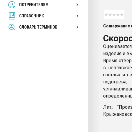
ПОТРЕБИТЕЛЯМ
Armaloy PC/ABS-1IM че
СПРАВОЧНИК
ПЕРЕЙТИ НА 
Сожержание с
СЛОВАРЬ ТЕРМИНОВ
Скоро
Оцениваетс
изделия и в
Время отвер
в неплавкое
состава и с
подогрева,
устанавлив
определенны
Лит.: "Про
Крыжановско