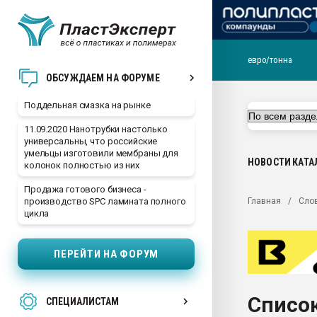
евро/тонна
Помощь в подборе мат
ОБСУЖДАЕМ НА ФОРУМЕ
Вакуум-формовочные 
Поддельная смазка на рынке
ближайшее подмосковье
Подмосковье, Москва
11.09.2020 Нанотрубки настолько
универсальны, что российские
28.07.2026 Автоматиза
умельцы изготовили мембраны для
первый план в перераб
НОВОСТИ
КАТА
колонок полностью из них
пластмасс
Продажа готового бизнеса -
28.07.2026 "Техноникол
Главная
Сло
производство SPC ламината полного
ситуацией на строител
цикла
Всё, что касается выду
бутылок
ПЕРЕЙТИ НА ФОРУМ
Материал поверхности 
вакуумного формовани
Список
СПЕЦИАЛИСТАМ
Продам отходы Компо
поликарбоната и АБС-п