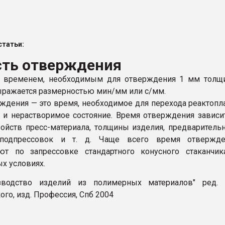
рный цвет
ФОРУМ
татьи:
сть отверждения
я временем, необходимым для отверждения 1 мм толщ
ыражается размерностью мин/мм или с/мм.
ждения — это время, необходимое для перехода реактопл
 и нерастворимое состояние. Время отверждения зависи
войств пресс-материала, толщины изделия, предваритель
 подпрессовок и т. д. Чаще всего время отвержде
ают по запрессовке стандартного конусного стаканчи
х условиях.
изводство изделий из полимерных материалов" ред. В
го, изд. Профессия, Спб 2004