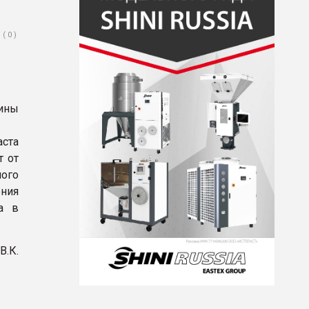
( 0 )
ины
аста
т от
ного
ния
ка в
.К.