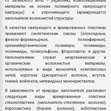
От латинского armo – укрепляю, композиционные
Всё, что касается выду
материалы на основе полимерного связующего
бутылок
(матрицы) и упрочняющего (армирующего)
наполнителя волокнистой структуры.
ПЕРЕЙТИ НА 
В качестве связующего в армированных пластиках
применяют синтетические смолы (эпоксидные,
феноло-формальдные, полиэфирные),
кремнийорганические полимеры, полиамиды,
полиимиды, полисульфоны, фторопласты и других.
Наполнителями служат неорганические и
органические волокнистые материалы,
используемые в виде мононитей, комплексных
нитей, коротких (дискретных) волокон, жгутов,
тканей, войлоков, нитевидных монокристаллов.
В зависимости от природы наполнителя различают
следующие виды армированные пластики:
стеклопластики (наполнитель-стеклянное волокно),
боропластики (борное волокно), асбопластики