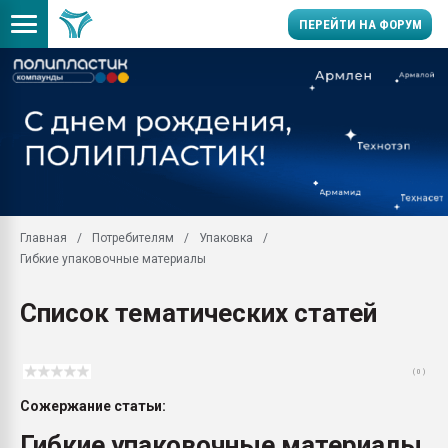
ПЕРЕЙТИ НА ФОРУМ
Продажа готового бизн
производство SPC лам
цикла
29.07.2026 ФРП помог 
заводу пластмасс" зах
ППЭ
Главная
Потребителям
Упаковка
Помощь в подборе мат
Гибкие упаковочные материалы
Вакуум-формовочные 
ближайшее подмосковье
Список тематических статей
Подмосковье, Москва
28.07.2026 Автоматиза
первый план в перераб
( 0 )
пластмасс
Сожержание статьи:
28.07.2026 "Техноникол
ситуацией на строител
Гибкие упаковочные материалы