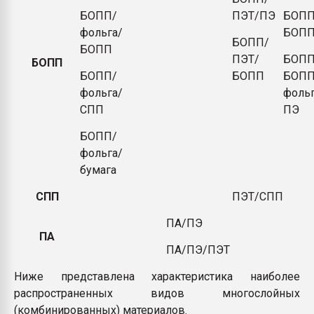
БОПП/
ПЭТ/ПЭ
БОПП
фольга/
БОП
БОПП/
БОПП
ПЭТ/
БОПП
БОПП
БОПП/
БОПП
БОПП
фольга/
фольг
СПП
ПЭ
БОПП/
фольга/
бумага
СПП
ПЭТ/СПП
ПА/ПЭ
ПА
ПА/ПЭ/ПЭТ
Ниже представлена характеристика наиболее
распространенных видов многослойных
(комбинированных) материалов.