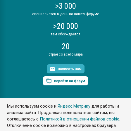
>3 000
специалистов в день на нашем форуме
>20 000
тем обсуждается
20
стран со всего мира
написать нам
перейти на форум
Мы используем cookie и
Яндекс.Метрику
для работы и
ПластЭксперт © 2006. Все права защищены
анализа сайта. Продолжая пользоваться сайтом, вы
Разрешается копирование материалов сайта с обязательной
ссылкой на www.e-plastic.ru
соглашаетесь с
Политикой в отношении файлов cookie
.
Отключение cookie возможно в настройках браузера.
Разработка сайта