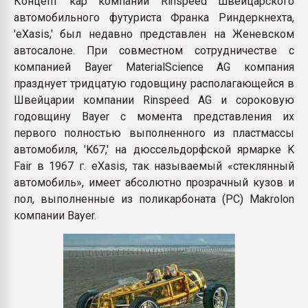
Концепт кар компании Rinspeed швейцарского
пластмасс
автомобильного футуриста Франка Риндеркнехта,
'eXasis,' был недавно представлен на Женевском
28.07.2026 "Техноникол
ситуацией на строител
автосалоне. При совместном сотрудничестве с
компанией Bayer MaterialScience AG компания
празднует тридцатую годовщину располагающейся в
ПЕРЕЙТИ НА 
Швейцарии компании Rinspeed AG и сороковую
годовщину Bayer с момента представления их
первого полностью выполненного из пластмассы
автомобиля, 'K67,' на дюссельдорфской ярмарке K
Fair в 1967 г. eXasis, так называемый «стеклянный
автомобиль», имеет абсолютно прозрачный кузов и
пол, выполненные из поликарбоната (PC) Makrolon
компании Bayer.