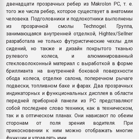
двенадцати прозрачных ребер из Makrolon PC, т. е.
того же числа ребер, которое существует в анатомии
человека. Подголовники и подлокотники выполнены
из прозрачной смолы Technogel. Группа,
занимающаяся внутренней отделкой, Hightex/Sellner
разработала не только футуристические чехлы для
сидений, но также и дизайн покрытого тканью
рулевого колеса, и алюминированный
стекловолоконный материал с выработкой в форме
бриллианта на внутренней боковой поверхности
обода колеса, отделке салона, поперечном рычаге
подвески, топливном баке и фарах. Два прозрачных
индикаторных и функциональных дисплея в области
передней приборной панели из PC представляют
собой последнее слово техники, как в техническом,
так и в оптическом планах. Они нависают по обеим
сторонам от поля зрения водителя. При
прикосновении к ним можно отображать многие
функции и управлять ими.