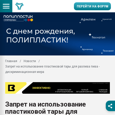
ПЕРЕЙТИ НА ФОРУМ
28.07.2026 Автоматиза
первый план в перераб
пластмасс
28.07.2026 "Техноникол
ситуацией на строител
Всё, что касается выду
Главная
Новости
бутылок
Запрет на использование пластиковой тары для разлива пива -
Материал поверхности 
дискриминационная мера
вакуумного формовани
Продам отходы Компо
поликарбоната и АБС-п
Armaloy PC/ABS-1IM че
26.07.2022 "Сибирский т
Запрет на использование
намного дороже
пластиковой тары для
Профильная литератур