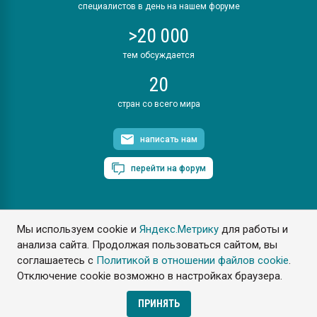
специалистов в день на нашем форуме
>20 000
тем обсуждается
20
стран со всего мира
написать нам
перейти на форум
Мы используем cookie и
Яндекс.Метрику
для работы и
ПластЭксперт © 2006. Все права защищены
анализа сайта. Продолжая пользоваться сайтом, вы
Разрешается копирование материалов сайта с обязательной
ссылкой на www.e-plastic.ru
соглашаетесь с
Политикой в отношении файлов cookie
.
Отключение cookie возможно в настройках браузера.
Разработка сайта
ПРИНЯТЬ