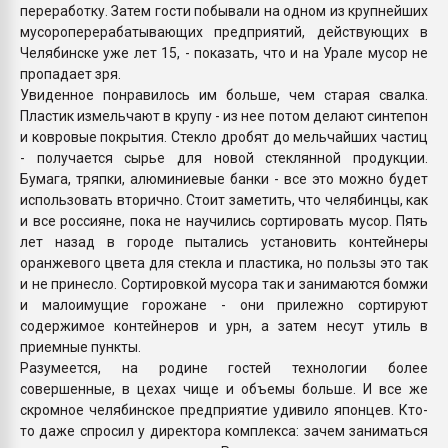
переработку. Затем гости побывали на одном из крупнейших
мусороперерабатывающих предприятий, действующих в
Челябинске уже лет 15, - показать, что и на Урале мусор не
пропадает зря.
Увиденное понравилось им больше, чем старая свалка.
Пластик измельчают в крупу - из нее потом делают синтепон
и ковровые покрытия. Стекло дробят до мельчайших частиц
- получается сырье для новой стеклянной продукции.
Бумага, тряпки, алюминиевые банки - все это можно будет
использовать вторично. Стоит заметить, что челябинцы, как
и все россияне, пока не научились сортировать мусор. Пять
лет назад в городе пытались установить контейнеры
оранжевого цвета для стекла и пластика, но пользы это так
и не принесло. Сортировкой мусора так и занимаются бомжи
и малоимущие горожане - они прилежно сортируют
содержимое контейнеров и урн, а затем несут утиль в
приемные пункты.
Разумеется, на родине гостей технологии более
совершенные, в цехах чище и объемы больше. И все же
скромное челябинское предприятие удивило японцев. Кто-
то даже спросил у директора комплекса: зачем заниматься