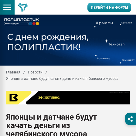
ПЕРЕЙТИ НА ФОРУМ
Продажа готового бизн
производство SPC лам
цикла
29.07.2026 ФРП помог 
заводу пластмасс" зах
ППЭ
Главная
Новости
Помощь в подборе мат
Японцы и датчане будут качать деньги из челябинского мусора
Вакуум-формовочные 
ближайшее подмосковье
Подмосковье, Москва
28.07.2026 Автоматиза
первый план в перераб
Японцы и датчане будут
пластмасс
качать деньги из
28.07.2026 "Техноникол
ситуацией на строител
челябинского мусора