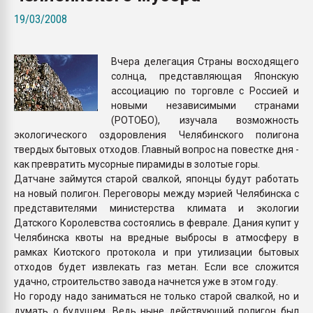
Всё, что касается выду
19/03/2008
бутылок
Вчера делегация Страны восходящего
ПЕРЕЙТИ НА 
солнца, представляющая Японскую
ассоциацию по торговле с Россией и
новыми независимыми странами
(РОТОБО), изучала возможность
экологического оздоровления Челябинского полигона
твердых бытовых отходов. Главный вопрос на повестке дня -
как превратить мусорные пирамиды в золотые горы.
Датчане займутся старой свалкой, японцы будут работать
на новый полигон. Переговоры между мэрией Челябинска с
представителями министерства климата и экологии
Датского Королевства состоялись в феврале. Дания купит у
Челябинска квоты на вредные выбросы в атмосферу в
рамках Киотского протокола и при утилизации бытовых
отходов будет извлекать газ метан. Если все сложится
удачно, строительство завода начнется уже в этом году.
Но городу надо заниматься не только старой свалкой, но и
думать о будущем. Ведь ныне действующий полигон был