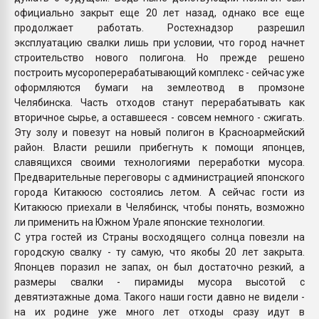
официально закрыт еще 20 лет назад, однако все еще
продолжает работать. Ростехнадзор разрешил
эксплуатацию свалки лишь при условии, что город начнет
строительство нового полигона. Но прежде решено
построить мусороперерабатывающий комплекс - сейчас уже
оформляются бумаги на землеотвод в промзоне
Челябинска. Часть отходов станут перерабатывать как
вторичное сырье, а оставшееся - совсем немного - сжигать.
Эту золу и повезут на новый полигон в Красноармейский
район. Власти решили прибегнуть к помощи японцев,
славящихся своими технологиями переработки мусора.
Предварительные переговоры с администрацией японского
города Китакюсю состоялись летом. А сейчас гости из
Китакюсю приехали в Челябинск, чтобы понять, возможно
ли применить на Южном Урале японские технологии.
С утра гостей из Страны восходящего солнца повезли на
городскую свалку - ту самую, что якобы 20 лет закрыта.
Японцев поразил не запах, он был достаточно резкий, а
размеры свалки - пирамиды мусора высотой с
девятиэтажные дома. Такого наши гости давно не видели -
на их родине уже много лет отходы сразу идут в