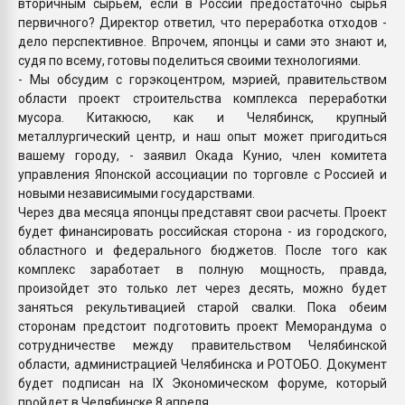
вторичным сырьем, если в России предостаточно сырья
первичного? Директор ответил, что переработка отходов -
дело перспективное. Впрочем, японцы и сами это знают и,
судя по всему, готовы поделиться своими технологиями.
- Мы обсудим с горэкоцентром, мэрией, правительством
области проект строительства комплекса переработки
мусора. Китакюсю, как и Челябинск, крупный
металлургический центр, и наш опыт может пригодиться
вашему городу, - заявил Окада Кунио, член комитета
управления Японской ассоциации по торговле с Россией и
новыми независимыми государствами.
Через два месяца японцы представят свои расчеты. Проект
будет финансировать российская сторона - из городского,
областного и федерального бюджетов. После того как
комплекс заработает в полную мощность, правда,
произойдет это только лет через десять, можно будет
заняться рекультивацией старой свалки. Пока обеим
сторонам предстоит подготовить проект Меморандума о
сотрудничестве между правительством Челябинской
области, администрацией Челябинска и РОТОБО. Документ
будет подписан на IX Экономическом форуме, который
пройдет в Челябинске 8 апреля.