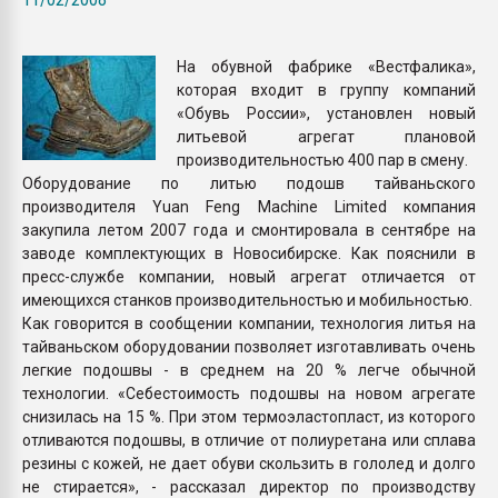
Всё, что касается выду
бутылок
На обувной фабрике «Вестфалика»,
которая входит в группу компаний
ПЕРЕЙТИ НА 
«Обувь России», установлен новый
литьевой агрегат плановой
производительностью 400 пар в смену.
Оборудование по литью подошв тайваньского
производителя Yuan Feng Machine Limited компания
закупила летом 2007 года и смонтировала в сентябре на
заводе комплектующих в Новосибирске. Как пояснили в
пресс-службе компании, новый агрегат отличается от
имеющихся станков производительностью и мобильностью.
Как говорится в сообщении компании, технология литья на
тайваньском оборудовании позволяет изготавливать очень
легкие подошвы - в среднем на 20 % легче обычной
технологии. «Себестоимость подошвы на новом агрегате
снизилась на 15 %. При этом термоэластопласт, из которого
отливаются подошвы, в отличие от полиуретана или сплава
резины с кожей, не дает обуви скользить в гололед и долго
не стирается», - рассказал директор по производству