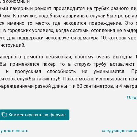
ь экономный.
ый пакерный ремонт производится на трубах разного ди
00 мм.. К тому же, подобные аварийные случаи быстро выя
ся именно то место, где находится повреждение. Это 
, в городских условиях, когда системы отопления не выд
асто для поддержки используется арматура 10, которая ув
онструкций.
акерного ремонта невысокая, поэтому очень выгодна. 
убы применяется пакер, то в старую трубу вставляют
ю и пропускная способность не уменьшается. П
ся срок службы таких труб. Пакер можно использовать пр
овреждениями разной длины – и 60 сантиметров, и 4 метра
Плас
ущая новость
следующая ново