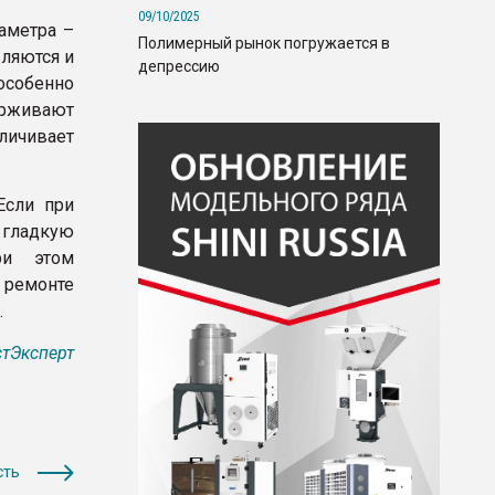
09/10/2025
аметра –
Полимерный рынок погружается в
вляются и
депрессию
особенно
ерживают
еличивает
Если при
 гладкую
ри этом
и ремонте
.
тЭксперт
сть