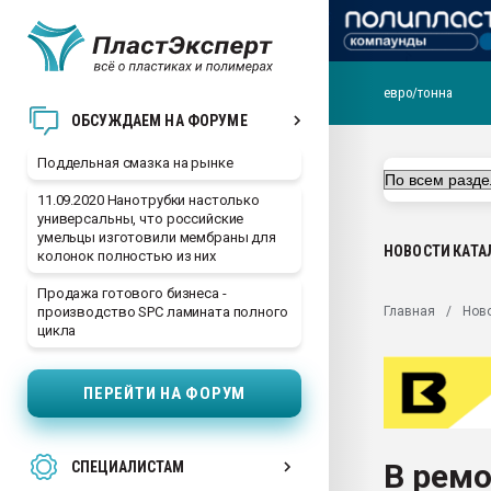
евро/тонна
Помощь в подборе мат
ОБСУЖДАЕМ НА ФОРУМЕ
Вакуум-формовочные 
Поддельная смазка на рынке
ближайшее подмосковье
Подмосковье, Москва
11.09.2020 Нанотрубки настолько
универсальны, что российские
28.07.2026 Автоматиза
умельцы изготовили мембраны для
первый план в перераб
НОВОСТИ
КАТА
колонок полностью из них
пластмасс
Продажа готового бизнеса -
28.07.2026 "Техноникол
Главная
Нов
производство SPC ламината полного
ситуацией на строител
цикла
Всё, что касается выду
бутылок
ПЕРЕЙТИ НА ФОРУМ
Материал поверхности 
вакуумного формовани
В ремо
СПЕЦИАЛИСТАМ
Продам отходы Компо
поликарбоната и АБС-п