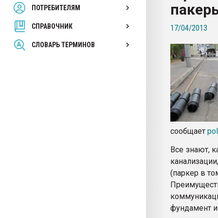
пакер
ПОТРЕБИТЕЛЯМ
Armaloy PC/ABS-1IM че
СПРАВОЧНИК
17/04/2013
ПЕРЕЙТИ НА 
СЛОВАРЬ ТЕРМИНОВ
сообщает
pol
Все знают, 
канализаци
(паркер в то
Преимуществ
коммуникаци
фундамент и 