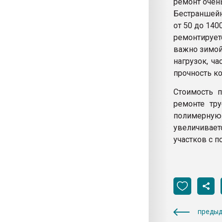
ремонт очен
Бестраншейн
от 50 до 14
ремонтирует
важно зимой
нагрузок, ч
прочность к
Стоимость п
ремонте тр
полимерну
увеличивает
участков с п
предыд