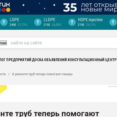
LDPE
LLDPE
HDPE injection
2490
27,71%
2150
26,05%
2190
25,11%
ериала
машины:
, с.-в.
ция выходит на
отке
ЛОГ ПРЕДПРИЯТИЙ
ДОСКА ОБЪЯВЛЕНИЙ
КОНСУЛЬТАЦИОННЫЙ ЦЕНТР
ь" довольна
ости
В ремонте труб теперь помогают пакеры
ьном рынке
ва ПЭТ
пуансона для
я
нте труб теперь помогают
зиция
ластика