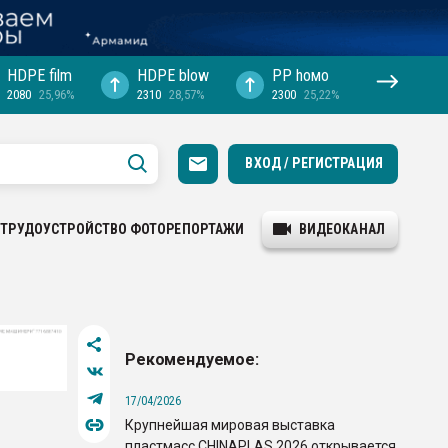
HDPE film
HDPE blow
PP hомо
2080
25,96%
2310
28,57%
2300
25,22%
ВХОД / РЕГИСТРАЦИЯ
ТРУДОУСТРОЙСТВО
ФОТОРЕПОРТАЖИ
ВИДЕОКАНАЛ
Рекомендуемое:
17/04/2026
Крупнейшая мировая выставка
пластмасс CHINAPLAS 2026 открывается