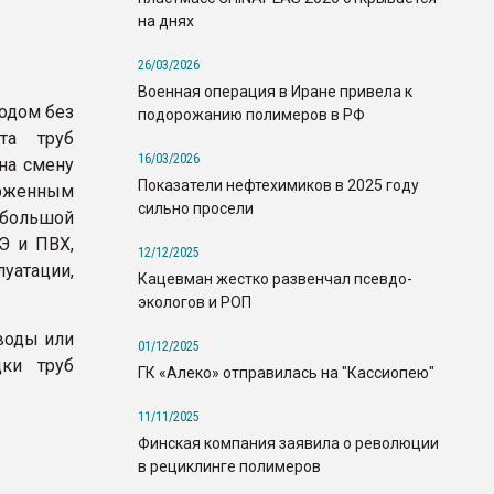
на днях
26/03/2026
Военная операция в Иране привела к
одом без
подорожанию полимеров в РФ
та труб
16/03/2026
 на смену
Показатели нефтехимиков в 2025 году
рженным
сильно просели
ебольшой
Э и ПВХ,
12/12/2025
атации,
Кацевман жестко развенчал псевдо-
экологов и РОП
воды или
01/12/2025
дки труб
ГК «Алеко» отправилась на "Кассиопею"
11/11/2025
Финская компания заявила о революции
в рециклинге полимеров