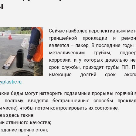
ы
рный цвет
ФОРУМ
Сейчас наиболее перспективным мет
траншейной прокладки и ремон
является – пакер. В последние годы
металлическим трубам, подве
коррозии, и у которых довольно н
срок службы, приходят трубы ПП, П
имеющие долгий срок эксплу
yplastic.ru
.
какие беды могут натворить подземные прорывы горячей 
и, поэтому вводятся бестраншейные способы прокла
м числе), чтобы потом контролировать их состояние.
а здесь такие:
и отличного качества;
здание прочно стоят;