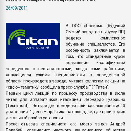
Всё, что касается выду
26/09/2011
бутылок
В ООО «Полиом» (будущий
ПЕРЕЙТИ НА 
Омский завод по выпуску ПП)
ведется комплексное
обучение специалистов. Его
особенность заключается в
том, что стандартные курсы
повышения квалификации
чередуются с нестандартными, когда сами работники,
являющиеся узкими специалистами в определенной
области производства завода, читают коллегам лекции на
«свою» тематику, сообщила пресс-служба ГК "Титан".
Первый цикл лекций по процессу производства в июле
читал для аппаратчиков итальянец Леонардо Гуарашио
(Tecnimont). Четыре дня в неделю шли часовые занятия: 3
дня теория, 1 день – практика на площадке, где происходил
детальный разбор установки.
После отъезда специалиста его место занял Андрей
Балабай, специалист частного акционерного общества