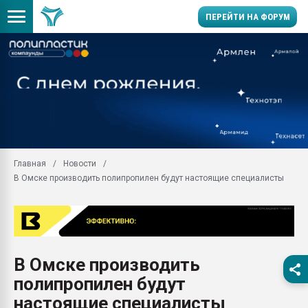
ПЕРЕЙТИ НА ФОРУМ
Продажа готового бизн
производство SPC лам
цикла
29.07.2026 ФРП помог 
заводу пластмасс" зах
ППЭ
Главная
Новости
Помощь в подборе мат
В Омске производить полипропилен будут настоящие специалисты
Вакуум-формовочные 
ближайшее подмосковье
Подмосковье, Москва
28.07.2026 Автоматиза
первый план в перераб
В Омске производить
пластмасс
полипропилен будут
28.07.2026 "Техноникол
ситуацией на строител
настоящие специалисты