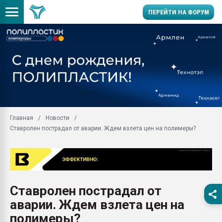
ПЕРЕЙТИ НА ФОРУМ
Помощь в подборе мат
Вакуум-формовочные 
ближайшее подмосковье
Подмосковье, Москва
28.07.2026 Автоматиза
первый план в перераб
Главная
Новости
пластмасс
Ставролен пострадал от аварии. Ждем взлета цен на полимеры?
28.07.2026 "Техноникол
ситуацией на строител
Всё, что касается выду
бутылок
Ставролен пострадал от
Материал поверхности 
вакуумного формовани
аварии. Ждем взлета цен на
Продам отходы Компо
полимеры?
поликарбоната и АБС-п