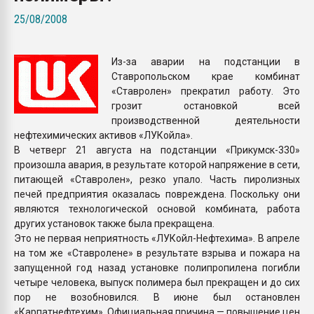
Armaloy PC/ABS-1IM че
25/08/2008
ПЕРЕЙТИ НА 
Из-за аварии на подстанции в
Ставропольском крае комбинат
«Ставролен» прекратил работу. Это
грозит остановкой всей
производственной деятельности
нефтехимических активов «ЛУКойла».
В четверг 21 августа на подстанции «Прикумск-330»
произошла авария, в результате которой напряжение в сети,
питающей «Ставролен», резко упало. Часть пиролизных
печей предприятия оказалась повреждена. Поскольку они
являются технологической основой комбината, работа
других установок также была прекращена.
Это не первая неприятность «ЛУКойл-Нефтехима». В апреле
на том же «Ставролене» в результате взрыва и пожара на
запущенной год назад установке полипропилена погибли
четыре человека, выпуск полимера был прекращен и до сих
пор не возобновился. В июне был остановлен
«Карпатнефтехим». Официальная причина — повышение цен