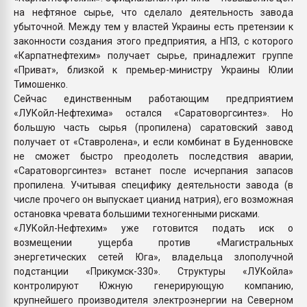
на нефтяное сырье, что сделало деятельность завода
убыточной. Между тем у властей Украины есть претензии к
законности создания этого предприятия, а НПЗ, с которого
«Карпатнефтехим» получает сырье, принадлежит группе
«Приват», близкой к премьер-министру Украины Юлии
Тимошенко.
Сейчас единственным работающим предприятием
«ЛУКойл-Нефтехима» остался «Саратоворгсинтез». Но
большую часть сырья (пропилена) саратовский завод
получает от «Ставролена», и если комбинат в Буденновске
не сможет быстро преодолеть последствия аварии,
«Саратоворгсинтез» встанет после исчерпания запасов
пропилена. Учитывая специфику деятельности завода (в
числе прочего он выпускает цианид натрия), его возможная
остановка чревата большими техногенными рисками.
«ЛУКойл-Нефтехим» уже готовится подать иск о
возмещении ущерба против «Магистральных
энергетических сетей Юга», владельца злополучной
подстанции «Прикумск-330». Структуры «ЛУКойла»
контролируют Южную генерирующую компанию,
крупнейшего производителя электроэнергии на Северном