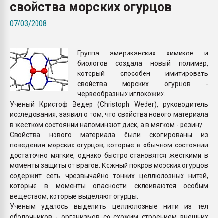
свойства морских огурцов
Всё, что касается выду
бутылок
07/03/2008
ПЕРЕЙТИ НА 
Группа американских химиков и
биологов создала новый полимер,
который способен имитировать
свойства морских огурцов -
червеобразных иглокожих.
Ученый Кристоф Ведер (Christoph Weder), руководитель
исследования, заявил о том, что свойства нового материала
в жестком состоянии напоминают диск, а в мягком - резину.
Свойства нового материала были скопированы из
поведения морских огурцов, которые в обычном состоянии
достаточно мягкие, однако быстро становятся жесткими в
моменты защиты от врагов. Кожный покров морских огурцов
содержит сеть чрезвычайно тонких целлюлозных нитей,
которые в моменты опасности склеиваются особым
веществом, которые выделяют огурцы.
Ученым удалось выделить целлюлозные нити из тел
оболочников - организмов со схожим строением внешних