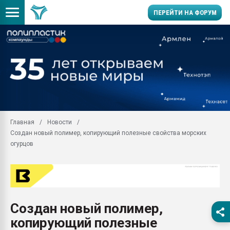
ПЕРЕЙТИ НА ФОРУМ
Продажа готового бизн
производство SPC лам
цикла
29.07.2026 ФРП помог 
заводу пластмасс" зах
ППЭ
Главная
Новости
Помощь в подборе мат
Создан новый полимер, копирующий полезные свойства морских
Вакуум-формовочные 
огурцов
ближайшее подмосковье
Подмосковье, Москва
28.07.2026 Автоматиза
первый план в перераб
пластмасс
Создан новый полимер,
28.07.2026 "Техноникол
копирующий полезные
ситуацией на строител