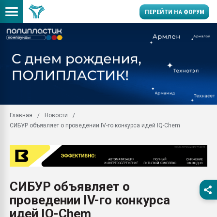
ПЕРЕЙТИ НА ФОРУМ
Продажа готового бизн
производство SPC лам
цикла
29.07.2026 ФРП помог 
заводу пластмасс" зах
ППЭ
Главная
Новости
Помощь в подборе мат
СИБУР объявляет о проведении IV-го конкурса идей IQ-Chem
Вакуум-формовочные 
ближайшее подмосковье
Подмосковье, Москва
28.07.2026 Автоматиза
первый план в перераб
СИБУР объявляет о
пластмасс
проведении IV-го конкурса
28.07.2026 "Техноникол
ситуацией на строител
идей IQ-Chem