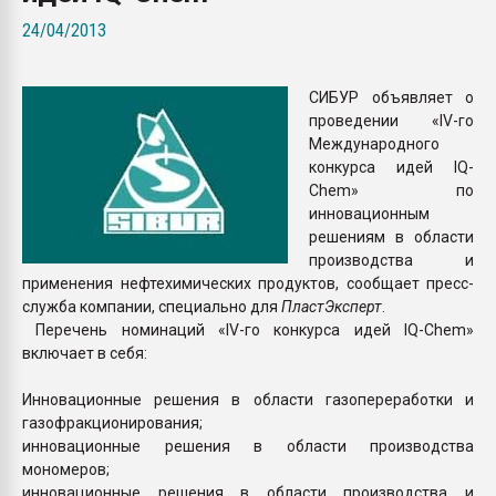
Всё, что касается выду
24/04/2013
бутылок
СИБУР объявляет о
ПЕРЕЙТИ НА 
проведении «IV-го
Международного
конкурса идей IQ-
Chem» по
инновационным
решениям в области
производства и
применения нефтехимических продуктов, сообщает пресс-
служба компании, специально для
ПластЭксперт
.
Перечень номинаций «IV-го конкурса идей IQ-Chem»
включает в себя:
Инновационные решения в области газопереработки и
газофракционирования;
инновационные решения в области производства
мономеров;
инновационные решения в области производства и