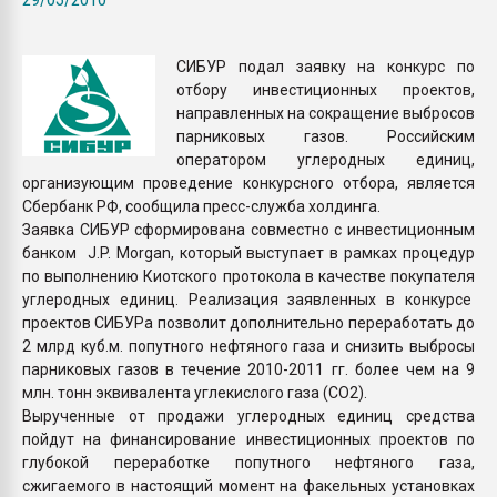
Всё, что касается выду
бутылок
СИБУР подал заявку на конкурс по
отбору инвестиционных проектов,
ПЕРЕЙТИ НА 
направленных на сокращение выбросов
парниковых газов. Российским
оператором углеродных единиц,
организующим проведение конкурсного отбора, является
Сбербанк РФ, сообщила пресс-служба холдинга.
Заявка СИБУР сформирована совместно с инвестиционным
банком J.P. Morgan, который выступает в рамках процедур
по выполнению Киотского протокола в качестве покупателя
углеродных единиц. Реализация заявленных в конкурсе
проектов СИБУРа позволит дополнительно переработать до
2 млрд куб.м. попутного нефтяного газа и снизить выбросы
парниковых газов в течение 2010-2011 гг. более чем на 9
млн. тонн эквивалента углекислого газа (СО2).
Вырученные от продажи углеродных единиц средства
пойдут на финансирование инвестиционных проектов по
глубокой переработке попутного нефтяного газа,
сжигаемого в настоящий момент на факельных установках