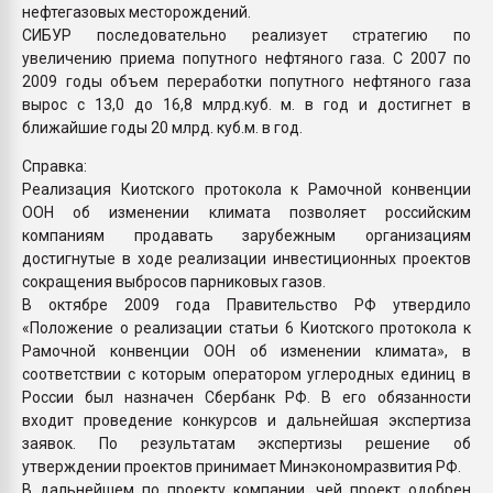
нефтегазовых месторождений.
СИБУР последовательно реализует стратегию по
увеличению приема попутного нефтяного газа. С 2007 по
2009 годы объем переработки попутного нефтяного газа
вырос с 13,0 до 16,8 млрд.куб. м. в год и достигнет в
ближайшие годы 20 млрд. куб.м. в год.
Справка:
Реализация Киотского протокола к Рамочной конвенции
ООН об изменении климата позволяет российским
компаниям продавать зарубежным организациям
достигнутые в ходе реализации инвестиционных проектов
сокращения выбросов парниковых газов.
В октябре 2009 года Правительство РФ утвердило
«Положение о реализации статьи 6 Киотского протокола к
Рамочной конвенции ООН об изменении климата», в
соответствии с которым оператором углеродных единиц в
России был назначен Сбербанк РФ. В его обязанности
входит проведение конкурсов и дальнейшая экспертиза
заявок. По результатам экспертизы решение об
утверждении проектов принимает Минэкономразвития РФ.
В дальнейшем по проекту компании, чей проект одобрен