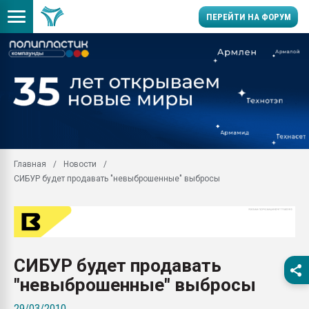
ПЕРЕЙТИ НА ФОРУМ
Продажа готового бизн
производство SPC лам
цикла
29.07.2026 ФРП помог 
заводу пластмасс" зах
ППЭ
Главная
Новости
Помощь в подборе мат
СИБУР будет продавать "невыброшенные" выбросы
Вакуум-формовочные 
ближайшее подмосковье
Подмосковье, Москва
28.07.2026 Автоматиза
первый план в перераб
СИБУР будет продавать
пластмасс
"невыброшенные" выбросы
28.07.2026 "Техноникол
ситуацией на строител
29/03/2010