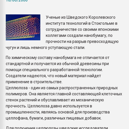
Armaloy PC/ABS-1IM че
Ученые из Шведского Королевского
ПЕРЕЙТИ НА 
института технологий в Стокгольме в
сотрудничестве со своими японскими
коллегами создали нанобумагу, по
прочности на разрыв превосходящую
чугун и лишь немного уступающую стали.
По химическому составу нанобумага не отличается от
стандартной и получается из обычной древесины при
помощи специального разработанной технологии.
Создатели надеются, что новый материал найдет
применение в строительстве.
Целлюлоза - один из самых распространенных природных
полимеров. Она является главной составляющей клеточных
стенок растений и обуславливает их механическую
прочность. Целлюлоза давно используется в
промышленности, являясь основой для производства
целлофана, бумаги, различных пищевых добавок.
Для получения целлюлозы шведские исследователи