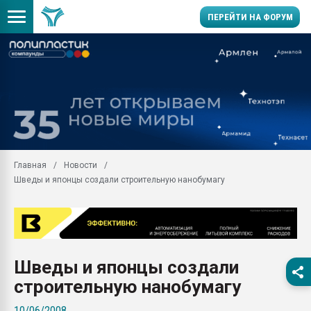
ПЕРЕЙТИ НА ФОРУМ
Помощь в подборе мат
Вакуум-формовочные 
ближайшее подмосковье
Подмосковье, Москва
28.07.2026 Автоматиза
первый план в перераб
Главная
Новости
пластмасс
Шведы и японцы создали строительную нанобумагу
28.07.2026 "Техноникол
ситуацией на строител
Всё, что касается выду
бутылок
Шведы и японцы создали
Материал поверхности 
вакуумного формовани
строительную нанобумагу
Продам отходы Компо
10/06/2008
поликарбоната и АБС-п