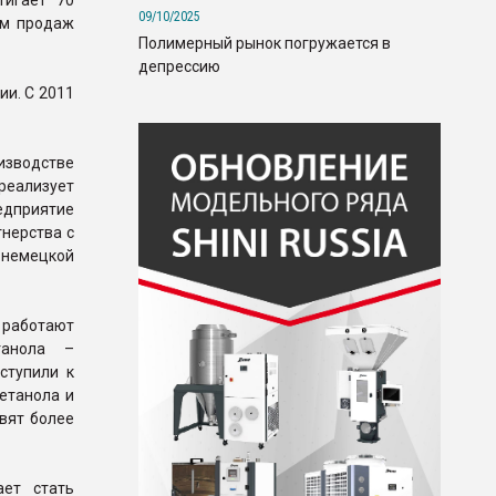
тигает 70
09/10/2025
ем продаж
Полимерный рынок погружается в
депрессию
ии. С 2011
изводстве
реализует
едприятие
нерства с
 немецкой
 работают
танола –
ступили к
етанола и
вят более
ает стать