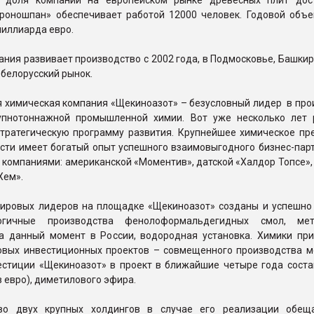
, доля компании на европейском рынке древесных плит дос
Кроношпан» обеспечивает работой 12000 человек. Годовой объ
миллиарда евро.
ания развивает производство с 2002 года, в Подмосковье, Башкир
 белорусский рынок.
 химическая компания «Щекиноазот» – безусловный лидер в про
упнотоннажной промышленной химии. Вот уже несколько лет 
тратегическую программу развития. Крупнейшее химическое пр
сти имеет богатый опыт успешного взаимовыгодного бизнес-парт
компаниями: американской «Моментив», датской «Халдор Топсе»,
Хем».
мировых лидеров на площадке «Щекиноазот» созданы и успешно
логичные производства фенолоформальдегидных смол, ме
а данный момент в России, водородная установка. Химики при
овых инвестиционных проектов – совмещенного производства м
естиции «Щекиноазот» в проект в ближайшие четыре года соста
 евро), диметилового эфира.
тво двух крупных холдингов в случае его реализации обещ