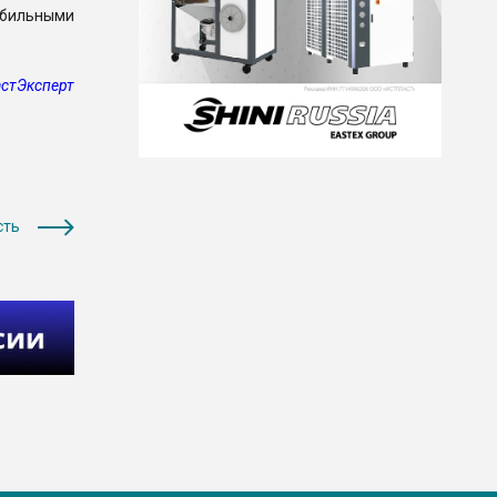
абильными
стЭксперт
сть