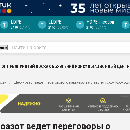
LDPE
LLDPE
HDPE injection
2490
27,71%
2150
26,05%
2190
25,11%
еса -
ината полного
"Ижевскому
ватить рынок
ЛОГ ПРЕДПРИЯТИЙ
ДОСКА ОБЪЯВЛЕНИЙ
КОНСУЛЬТАЦИОННЫЙ ЦЕНТР
ериала
машины:
ости
Щекиноазот ведет переговоры о партнерстве с австрийской Кронош
, с.-в.
ция выходит на
отке
ь" довольна
оазот ведет переговоры о
ьном рынке