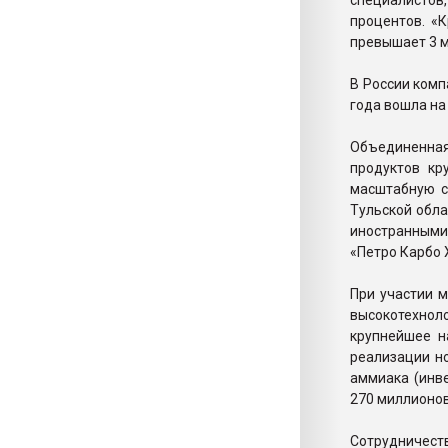
специалистов
процентов. «
превышает 3 
В России комп
года вошла на
Объединенная
продуктов кр
масштабную с
Тульской обла
иностранными 
«Петро Карбо 
При участии 
высокотехно
крупнейшее н
реализации н
аммиака (инв
270 миллионов
Сотрудничес