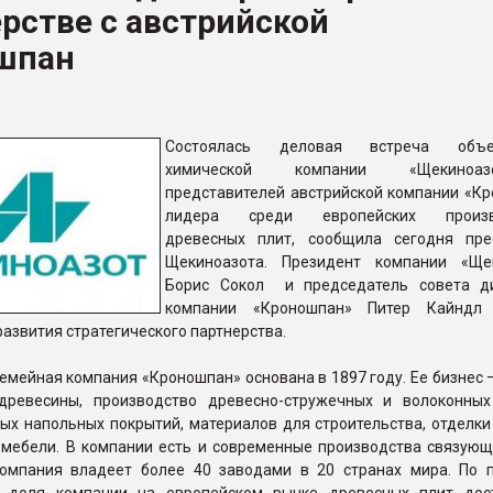
рстве с австрийской
ва ПЭТ
шпан
ФОРУМ
Состоялась деловая встреча объе
химической компании «Щекино
представителей австрийской компании «Кр
лидера среди европейских произв
древесных плит, сообщила сегодня пре
Щекиноазота. Президент компании «Ще
Борис Сокол и председатель совета д
компании «Кроношпан» Питер Кайндл 
азвития стратегического партнерства.
емейная компания «Кроношпан» основана в 1897 году. Ее бизнес 
древесины, производство древесно-стружечных и волоконных
х напольных покрытий, материалов для строительства, отделки 
 мебели. В компании есть и современные производства связующ
омпания владеет более 40 заводами в 20 странах мира. По 