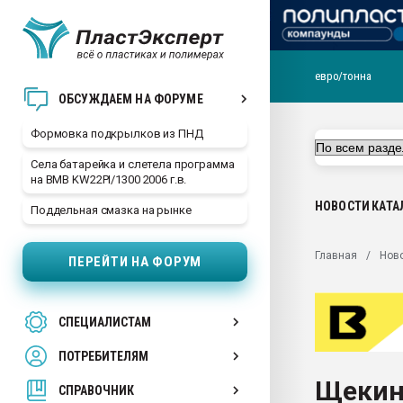
евро/тонна
Продажа готового бизн
ОБСУЖДАЕМ НА ФОРУМЕ
производство SPC лам
цикла
Формовка подкрылков из ПНД
29.07.2026 ФРП помог 
Села батарейка и слетела программа
заводу пластмасс" зах
на BMB KW22PI/1300 2006 г.в.
ППЭ
НОВОСТИ
КАТА
Поддельная смазка на рынке
Помощь в подборе мат
Вакуум-формовочные 
Главная
Нов
ПЕРЕЙТИ НА ФОРУМ
ближайшее подмосковье
Подмосковье, Москва
28.07.2026 Автоматиза
СПЕЦИАЛИСТАМ
первый план в перераб
пластмасс
ПОТРЕБИТЕЛЯМ
28.07.2026 "Техноникол
Щекин
ситуацией на строител
СПРАВОЧНИК