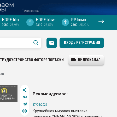
HDPE film
HDPE blow
PP hомо
2080
25,96%
2310
28,57%
2300
25,22%
ВХОД / РЕГИСТРАЦИЯ
ТРУДОУСТРОЙСТВО
ФОТОРЕПОРТАЖИ
ВИДЕОКАНАЛ
пан
Рекомендуемое:
17/04/2026
Крупнейшая мировая выставка
пластмасс CHINAPLAS 2026 открывается