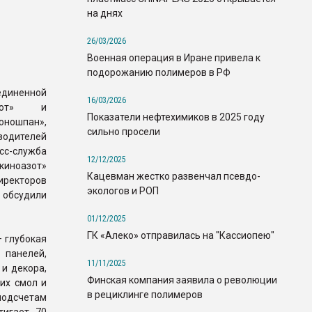
на днях
26/03/2026
Военная операция в Иране привела к
подорожанию полимеров в РФ
диненной
16/03/2026
азот» и
Показатели нефтехимиков в 2025 году
оношпан»,
сильно просели
одителей
сс-служба
12/12/2025
киноазот»
Кацевман жестко развенчал псевдо-
иректоров
экологов и РОП
обсудили
01/12/2025
ГК «Алеко» отправилась на "Кассиопею"
– глубокая
 панелей,
11/11/2025
и декора,
Финская компания заявила о революции
их смол и
в рециклинге полимеров
подсчетам