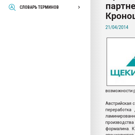
партне
Всё, что касается выду
СЛОВАРЬ ТЕРМИНОВ
бутылок
Кроно
21/04/2014
ПЕРЕЙТИ НА 
возможности р
Австрийская с
переработка 
ламинированны
производства
формалина. К