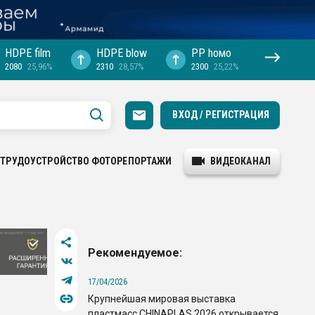
HDPE film
HDPE blow
PP hомо
2080
25,96%
2310
28,57%
2300
25,22%
ВХОД / РЕГИСТРАЦИЯ
ТРУДОУСТРОЙСТВО
ФОТОРЕПОРТАЖИ
ВИДЕОКАНАЛ
Рекомендуемое:
17/04/2026
Крупнейшая мировая выставка
пластмасс CHINAPLAS 2026 открывается