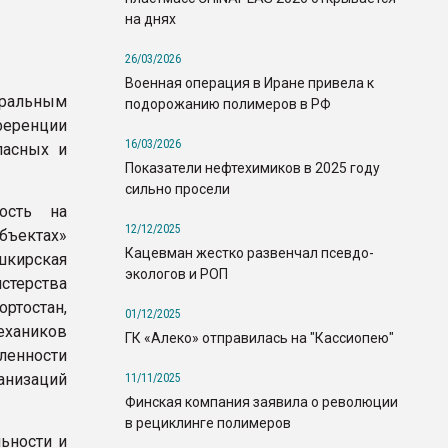
на днях
26/03/2026
Военная операция в Иране привела к
ральным
подорожанию полимеров в РФ
еренции
16/03/2026
пасных и
Показатели нефтехимиков в 2025 году
сильно просели
ость на
12/12/2025
бъектах»
Кацевман жестко развенчал псевдо-
ашкирская
экологов и РОП
стерства
ртостан,
01/12/2025
хаников
ГК «Алеко» отправилась на "Кассиопею"
ленности
низаций
11/11/2025
Финская компания заявила о революции
в рециклинге полимеров
ьности и