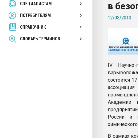
в безо
СПЕЦИАЛИСТАМ
26.07.2022 "Сибирский т
намного дороже
ПОТРЕБИТЕЛЯМ
12/03/2010
СПРАВОЧНИК
ПЕРЕЙТИ НА 
СЛОВАРЬ ТЕРМИНОВ
IV Научно-
взрывопожа
состоится 1
ассоциация 
промышленн
Академии 
предприяти
России и с
химического
В рамках ко