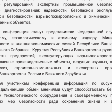
го регулирования; экспертизы промышленной безопа
го диагностирования; надежности, безопасной эксплу
кой безопасности взрывопожароопасных и химически
енных объектов.
и конференции станут представители Федеральной с
кому, технологическому и атомному надзору, Мини
ости и внешнеэкономических связей Республики Башко
нного Собрания - Курултая Республики Башкортостан, рук
сты предприятий, эксплуатирующих взрывопожарооп
пасные производственные объекты, ведущих научных, п
рских, строительно-монтажных и экспертных орга
Башкортостан, России и Ближнего Зарубежья.
мая участникам конференции информация по обсу
 дальнейший обмен мнениями будут способствовать бе
ии технологического оборудования и своевременному 
ных мер безопасности ради сохранения жизни и з