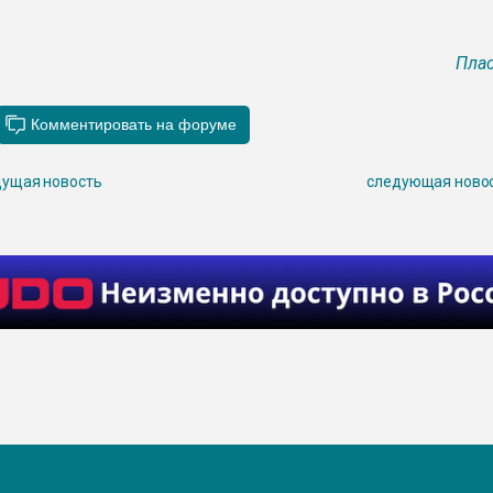
Плас
ущая новость
следующая ново