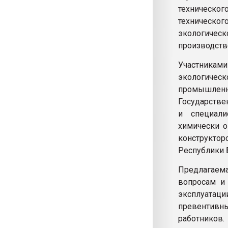
техническо
техническо
экологичес
производств
Участникам
экологичес
промышленн
Государстве
и специали
химически о
конструкто
Республики 
Предлагае
вопросам и
эксплуатац
превентив
работников.