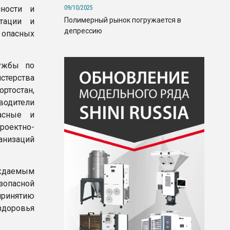
09/10/2025
сности и
Полимерный рынок погружается в
атации и
депрессию
 опасных
лужбы по
стерства
ртостан,
оводители
асные и
роектно-
низаций
ждаемым
зопасной
принятию
доровья