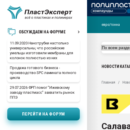
евро/тонна
Вакуум-формовочные 
ОБСУЖДАЕМ НА ФОРУМЕ
ближайшее подмосковье
Подмосковье, Москва
11.09.2020 Нанотрубки настолько
универсальны, что российские
28.07.2026 Автоматиза
умельцы изготовили мембраны для
первый план в перераб
колонок полностью из них
пластмасс
НОВОСТИ
КАТА
Продажа готового бизнеса -
28.07.2026 "Техноникол
производство SPC ламината полного
ситуацией на строител
цикла
Главная
Нов
Всё, что касается выду
29.07.2026 ФРП помог "Ижевскому
бутылок
заводу пластмасс" захватить рынок
ППЭ
Материал поверхности 
вакуумного формовани
ПЕРЕЙТИ НА ФОРУМ
Продам отходы Компо
поликарбоната и АБС-п
Салав
Armaloy PC/ABS-1IM че