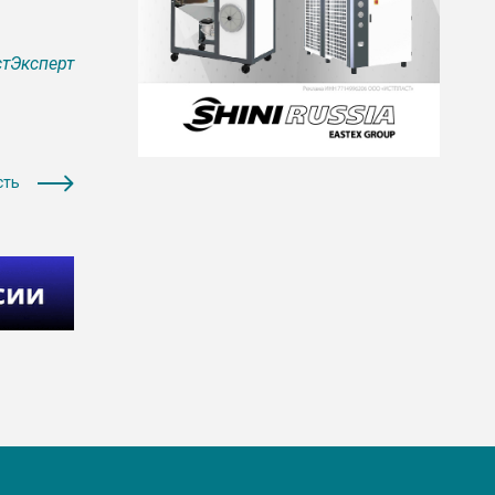
тЭксперт
сть