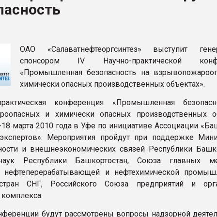
пасность
итан" стал
ФОРУМ
ОАО «Салаватнефтеоргсинтез» выступит гене
спонсором IV Научно-практической конф
«Промышленная безопасность на взрывопожароо
химически опасных производственных объектах».
практическая конференция «Промышленная безопасн
роопасных и химически опасных производственных о
7-18 марта 2010 года в Уфе по инициативе Ассоциации «Б
экспертов». Мероприятия пройдут при поддержке Мини
ости и внешнеэкономических связей Республики Башко
наук Республики Башкортостан, Союза главных ме
й нефтеперерабатывающей и нефтехимической промыш
тран СНГ, Российского Союза предприятий и орга
 комплекса.
нференции будут рассмотрены вопросы надзорной деятел