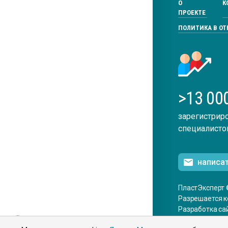
О
К
ПРОЕКТЕ
ПОЛИТИКА В О
>13 00
зарегистрир
специалисто
написа
ПластЭксперт 
Разрешается к
Разработка са
ENG