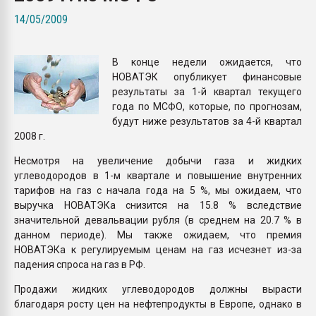
Всё, что касается выду
14/05/2009
бутылок
В конце недели ожидается, что
ПЕРЕЙТИ НА 
НОВАТЭК опубликует финансовые
результаты за 1-й квартал текущего
года по МСФО, которые, по прогнозам,
будут ниже результатов за 4-й квартал
2008 г.
Несмотря на увеличение добычи газа и жидких
углеводородов в 1-м квартале и повышение внутренних
тарифов на газ с начала года на 5 %, мы ожидаем, что
выручка НОВАТЭКа снизится на 15.8 % вследствие
значительной девальвации рубля (в среднем на 20.7 % в
данном периоде). Мы также ожидаем, что премия
НОВАТЭКа к регулируемым ценам на газ исчезнет из-за
падения спроса на газ в РФ.
Продажи жидких углеводородов должны вырасти
благодаря росту цен на нефтепродукты в Европе, однако в