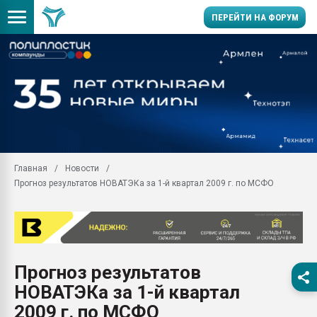
ПЕРЕЙТИ НА ФОРУМ
Продажа готового бизн
производство SPC лам
цикла
29.07.2026 ФРП помог 
заводу пластмасс" зах
ППЭ
Главная
Новости
Помощь в подборе мат
Прогноз результатов НОВАТЭКа за 1-й квартал 2009 г. по МСФО
Вакуум-формовочные 
ближайшее подмосковье
Подмосковье, Москва
28.07.2026 Автоматиза
первый план в перераб
Прогноз результатов
пластмасс
НОВАТЭКа за 1-й квартал
28.07.2026 "Техноникол
ситуацией на строител
2009 г. по МСФО