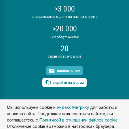
>3 000
специалистов в день на нашем форуме
>20 000
тем обсуждается
20
стран со всего мира
написать нам
перейти на форум
Мы используем cookie и
Яндекс.Метрику
для работы и
ПластЭксперт © 2006. Все права защищены
анализа сайта. Продолжая пользоваться сайтом, вы
Разрешается копирование материалов сайта с обязательной
ссылкой на www.e-plastic.ru
соглашаетесь с
Политикой в отношении файлов cookie
.
Отключение cookie возможно в настройках браузера.
Разработка сайта