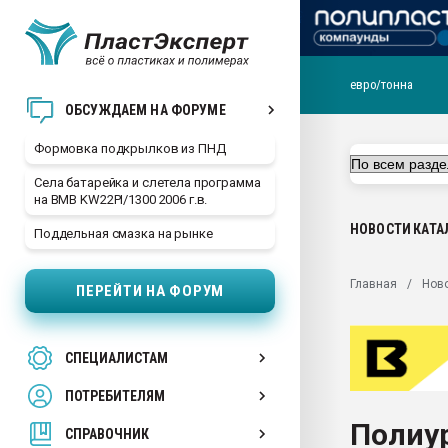
евро/тонна
Продажа готового бизн
ОБСУЖДАЕМ НА ФОРУМЕ
производство SPC лам
цикла
Формовка подкрылков из ПНД
29.07.2026 ФРП помог 
Села батарейка и слетела программа
заводу пластмасс" зах
на BMB KW22PI/1300 2006 г.в.
ППЭ
НОВОСТИ
КАТА
Поддельная смазка на рынке
Помощь в подборе мат
Вакуум-формовочные 
Главная
Нов
ПЕРЕЙТИ НА ФОРУМ
ближайшее подмосковье
Подмосковье, Москва
28.07.2026 Автоматиза
СПЕЦИАЛИСТАМ
первый план в перераб
пластмасс
ПОТРЕБИТЕЛЯМ
28.07.2026 "Техноникол
Полиур
ситуацией на строител
СПРАВОЧНИК