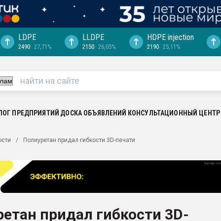
LDPE
LLDPE
HDPE injection
2490
27,71%
2150
26,05%
2190
25,11%
еса -
ината полного
"Ижевскому
ватить рынок
ЛОГ ПРЕДПРИЯТИЙ
ДОСКА ОБЪЯВЛЕНИЙ
КОНСУЛЬТАЦИОННЫЙ ЦЕНТР
ериала
машины:
ости
Полиуретан придал гибкости 3D-печати
, с.-в.
ция выходит на
отке
ь" довольна
етан придал гибкости 3D-
ьном рынке