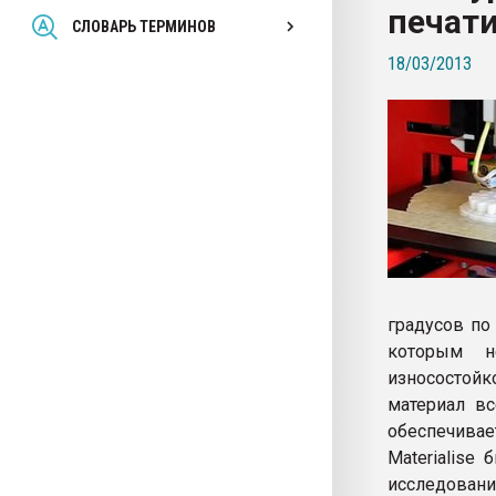
печат
Всё, что касается выду
СЛОВАРЬ ТЕРМИНОВ
бутылок
18/03/2013
ПЕРЕЙТИ НА 
градусов по
которым н
износостойк
материал в
обеспечивае
Materialise
исследован