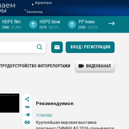
HDPE film
HDPE blow
PP hомо
2080
25,96%
2310
28,57%
2300
25,22%
ВХОД / РЕГИСТРАЦИЯ
ТРУДОУСТРОЙСТВО
ФОТОРЕПОРТАЖИ
ВИДЕОКАНАЛ
Рекомендуемое:
17/04/2026
Крупнейшая мировая выставка
пластмасс CHINAPLAS 2026 открывается