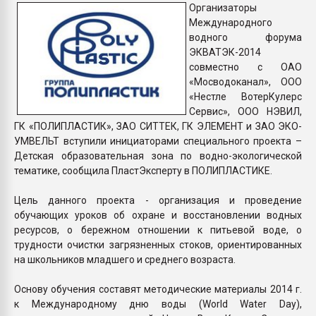
Организаторы
Armaloy PC/ABS-1IM че
Международного
водного форума
ПЕРЕЙТИ НА 
ЭКВАТЭК-2014
совместно с ОАО
«Мосводоканал», ООО
«Нестле ВотерКулерс
Сервис», ООО НЭВИЛ,
ГК «ПОЛИПЛАСТИК», ЗАО СИТТЕК, ГК ЭЛЕМЕНТ и ЗАО ЭКО-
УМВЕЛЬТ вступили инициаторами специального проекта –
Детская образовательная зона по водно-экологической
тематике, сообщила ПластЭксперту в ПОЛИПЛАСТИКЕ.
Цель данного проекта - организация и проведение
обучающих уроков об охране и восстановлении водных
ресурсов, о бережном отношении к питьевой воде, о
трудности очистки загрязненных стоков, ориентированных
на школьников младшего и среднего возраста.
Основу обучения составят методические материалы 2014 г.
к Международному дню воды (World Water Day),