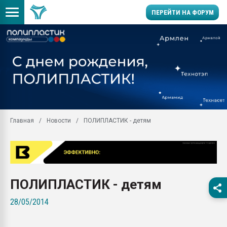
ПЕРЕЙТИ НА ФОРУМ
Помощь в подборе мат
Вакуум-формовочные 
ближайшее подмосковье
Подмосковье, Москва
28.07.2026 Автоматиза
первый план в перераб
Главная
Новости
ПОЛИПЛАСТИК - детям
пластмасс
28.07.2026 "Техноникол
ситуацией на строител
Всё, что касается выду
бутылок
ПОЛИПЛАСТИК - детям
Материал поверхности 
28/05/2014
вакуумного формовани
Продам отходы Компо
поликарбоната и АБС-п