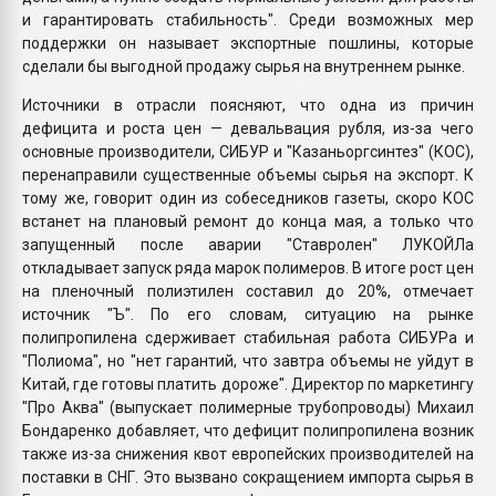
и гарантировать стабильность". Среди возможных мер
поддержки он называет экспортные пошлины, которые
сделали бы выгодной продажу сырья на внутреннем рынке.
Источники в отрасли поясняют, что одна из причин
дефицита и роста цен — девальвация рубля, из-за чего
основные производители, СИБУР и "Казаньоргсинтез" (КОС),
перенаправили существенные объемы сырья на экспорт. К
тому же, говорит один из собеседников газеты, скоро КОС
встанет на плановый ремонт до конца мая, а только что
запущенный после аварии "Ставролен" ЛУКОЙЛа
откладывает запуск ряда марок полимеров. В итоге рост цен
на пленочный полиэтилен составил до 20%, отмечает
источник "Ъ". По его словам, ситуацию на рынке
полипропилена сдерживает стабильная работа СИБУРа и
"Полиома", но "нет гарантий, что завтра объемы не уйдут в
Китай, где готовы платить дороже". Директор по маркетингу
"Про Аква" (выпускает полимерные трубопроводы) Михаил
Бондаренко добавляет, что дефицит полипропилена возник
также из-за снижения квот европейских производителей на
поставки в СНГ. Это вызвано сокращением импорта сырья в