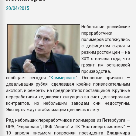
Armaloy PC/ABS-1IM че
20/04/2015
ПЕРЕЙТИ НА 
Небольшие российские
переработчики
полимеров столкнулись
с дефицитом сырья и
резким ростом цен — на
30% с начала года, что
грозит им остановкой
производства,
сообщает сегодня "
Коммерсант
". Основные причины —
девальвация рубля, сделавшая крайне привлекательным
экспорт, и ремонты на предприятиях поставщиков. Крупные
переработчики хеджируют ситуацию за счет долгосрочных
контрактов, но небольшим заводам они недоступны.
Эксперты ждут стабилизации цен лишь к лету.
Ряд небольших переработчиков полимеров из Петербурга —
ОРА, "Европласт", ПКФ "Аванс" и ПК "Балтэнергосистемы" —
10 апреля письмом попросили президента Владимира