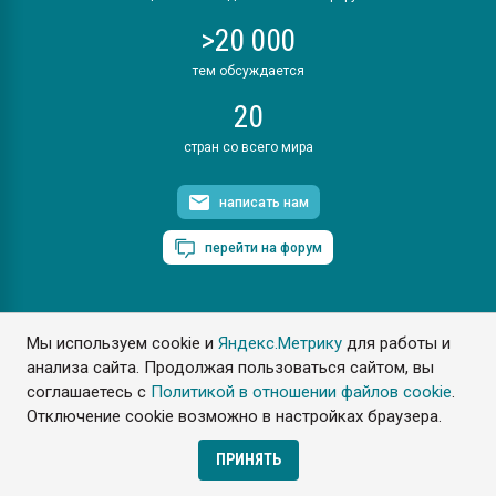
>20 000
тем обсуждается
20
стран со всего мира
написать нам
перейти на форум
Мы используем cookie и
Яндекс.Метрику
для работы и
ПластЭксперт © 2006. Все права защищены
анализа сайта. Продолжая пользоваться сайтом, вы
Разрешается копирование материалов сайта с обязательной
ссылкой на www.e-plastic.ru
соглашаетесь с
Политикой в отношении файлов cookie
.
Отключение cookie возможно в настройках браузера.
Разработка сайта
ПРИНЯТЬ