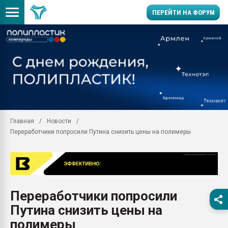
ПЕРЕЙТИ НА ФОРУМ
Помощь в подборе мат
Вакуум-формовочные 
ближайшее подмосковье
Подмосковье, Москва
28.07.2026 Автоматиза
первый план в перераб
Главная
Новости
пластмасс
Переработчики попросили Путина снизить цены на полимеры
28.07.2026 "Техноникол
ситуацией на строител
Всё, что касается выду
бутылок
Переработчики попросили
Материал поверхности 
вакуумного формовани
Путина снизить цены на
Продам отходы Компо
полимеры
поликарбоната и АБС-п