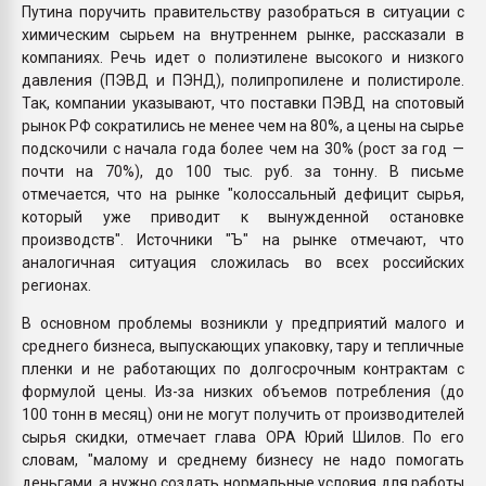
Путина поручить правительству разобраться в ситуации с
химическим сырьем на внутреннем рынке, рассказали в
компаниях. Речь идет о полиэтилене высокого и низкого
давления (ПЭВД и ПЭНД), полипропилене и полистироле.
Так, компании указывают, что поставки ПЭВД на спотовый
рынок РФ сократились не менее чем на 80%, а цены на сырье
подскочили с начала года более чем на 30% (рост за год —
почти на 70%), до 100 тыс. руб. за тонну. В письме
отмечается, что на рынке "колоссальный дефицит сырья,
который уже приводит к вынужденной остановке
производств". Источники "Ъ" на рынке отмечают, что
аналогичная ситуация сложилась во всех российских
регионах.
В основном проблемы возникли у предприятий малого и
среднего бизнеса, выпускающих упаковку, тару и тепличные
пленки и не работающих по долгосрочным контрактам с
формулой цены. Из-за низких объемов потребления (до
100 тонн в месяц) они не могут получить от производителей
сырья скидки, отмечает глава ОРА Юрий Шилов. По его
словам, "малому и среднему бизнесу не надо помогать
деньгами, а нужно создать нормальные условия для работы