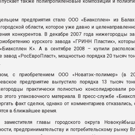
пускает также полипропиленовые композиции и полиэт
ельцем предприятия стало ООО «Биаксплен» из Балах
городской области, которое уже давно и целенаправленно
ения конкурентов. В декабре 2007 года нижегородцы з
риобретению курского завода «ГРИНН Пластик», которы
 «Биаксплен К». А в сентябре 2008 – купили располо
 завод «РосЕвроПласт», мощностью порядка 20 тысяч то
.
зом, с приобретением ООО «Новатэк-полимер» (в 2
евское предприятие выпустило порядка 13 тысяч то
жегородцы практически полностью консолидировали ро
о этого упаковочного материала. В пресс-службе «Биаксп
ергать факт сделки, однако от комментариев отказались,
вятся в ближайшее время.
заместителя главы городского округа Новокуйбыш
сти, предпринимательству и потребительскому рынку В