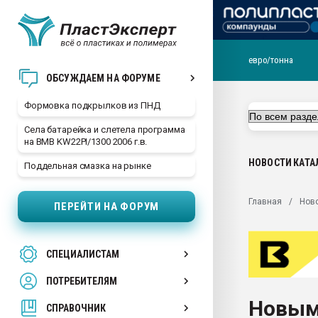
евро/тонна
Продажа готового бизн
ОБСУЖДАЕМ НА ФОРУМЕ
производство SPC лам
цикла
Формовка подкрылков из ПНД
29.07.2026 ФРП помог 
Села батарейка и слетела программа
заводу пластмасс" зах
на BMB KW22PI/1300 2006 г.в.
ППЭ
НОВОСТИ
КАТА
Поддельная смазка на рынке
Помощь в подборе мат
Вакуум-формовочные 
Главная
Нов
ПЕРЕЙТИ НА ФОРУМ
ближайшее подмосковье
Подмосковье, Москва
28.07.2026 Автоматиза
СПЕЦИАЛИСТАМ
первый план в перераб
пластмасс
ПОТРЕБИТЕЛЯМ
28.07.2026 "Техноникол
Новым
ситуацией на строител
СПРАВОЧНИК