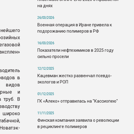
на днях
26/03/2026
Военная операция в Иране привела к
пнейшего
подорожанию полимеров в РФ
розийных
16/03/2026
егазовой
Показатели нефтехимиков в 2025 году
аксплен»
сильно просели
12/12/2025
одитель
Кацевман жестко развенчал псевдо-
оводов в
экологов и РОП
и видов
ерные и
01/12/2025
 труб. В
ГК «Алеко» отправилась на "Кассиопею"
водству
, широко
11/11/2025
Финская компания заявила о революции
абачной,
в рециклинге полимеров
оватэк-