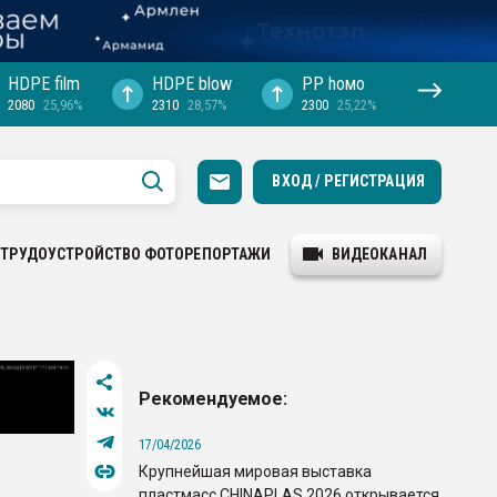
HDPE film
HDPE blow
PP hомо
2080
25,96%
2310
28,57%
2300
25,22%
ВХОД / РЕГИСТРАЦИЯ
ТРУДОУСТРОЙСТВО
ФОТОРЕПОРТАЖИ
ВИДЕОКАНАЛ
Рекомендуемое:
17/04/2026
Крупнейшая мировая выставка
пластмасс CHINAPLAS 2026 открывается