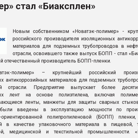
р» стал «Биаксплен»
ва ПЭТ
ФОРУМ
Новым собственником «Новатэк-полимер» - кру
российского производителя изоляционных антикор
материалов для подземных трубопроводов в нефт
отрасли, освоившего также выпуск БОПП - стал «Би
й отечественный производитель БОПП-пленки.
тэк-полимер» – крупнейший российский произв
х антикоррозийных материалов для подземных трубопр
вой отрасли. Предприятие выпускает более десят
ных лент на основе полиэтилена, включая полим
вающиеся ленты, манжеты для защиты сварных стыков
 были введены в эксплуатацию мощности по произ
о-ориентированной полипропиленовой (БОПП) пленки
й в качестве упаковочного материала в пищевой, т
й, медицинской и текстильной промышленности. «Н