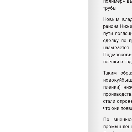
полимер» вы
трубы.
Новым влад
района Ниже
пути поглощ
сделку по п
называется
Подмосковье
пленки в год
Таким обра
новокуйбыш
пленки) ни
производств
стали опров
что они поя
По мнению 
промышленно