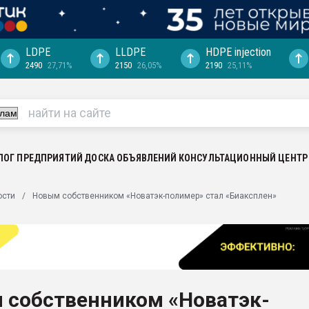
LDPE
LLDPE
HDPE injection
2490
27,71%
2150
26,05%
2190
25,11%
еса -
ината полного
"Ижевскому
ватить рынок
ЛОГ ПРЕДПРИЯТИЙ
ДОСКА ОБЪЯВЛЕНИЙ
КОНСУЛЬТАЦИОННЫЙ ЦЕНТР
ериала
машины:
ости
Новым собственником «Новатэк-полимер» стал «Биаксплен»
, с.-в.
ция выходит на
отке
ь" довольна
 собственником «Новатэк-
ьном рынке