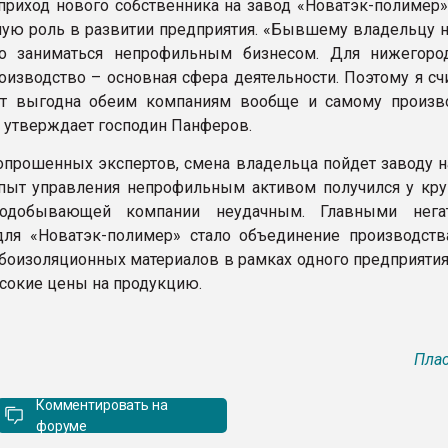
приход нового собственника на завод «Новатэк-полимер»
ую роль в развитии предприятия. «Бывшему владельцу н
о заниматься непрофильным бизнесом. Для нижегор
оизводство – основная сфера деятельности. Поэтому я сч
ет выгодна обеим компаниям вообще и самому произв
– утверждает господин Панферов.
прошенных экспертов, смена владельца пойдет заводу на
пыт управления непрофильным активом получился у кр
зодобывающей компании неудачным. Главными нега
для «Новатэк-полимер» стало объединение производст
убоизоляционных материалов в рамках одного предприятия
окие цены на продукцию.
Плас
Комментировать на
форуме