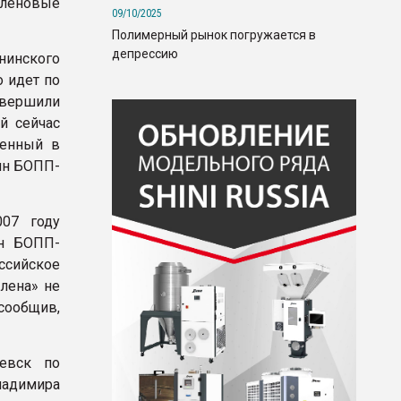
иленовые
09/10/2025
Полимерный рынок погружается в
депрессию
нинского
 идет по
авершили
й сейчас
женный в
нн БОПП-
007 году
нн БОПП-
ссийское
лена» не
 сообщив,
евск по
ладимира