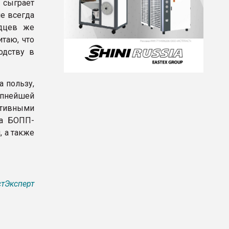
 сыграет
е всегда
одцев же
итаю, что
одству в
 пользу,
упнейшей
тивными
ва БОПП-
, а также
тЭксперт