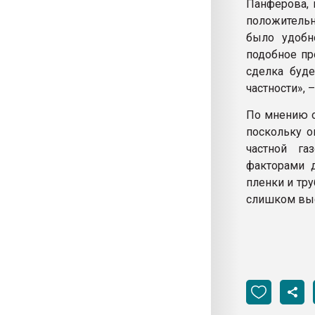
Панферова, 
положительн
было удобн
подобное пр
сделка буд
частности», 
По мнению о
поскольку о
частной га
факторами 
пленки и тр
слишком выс