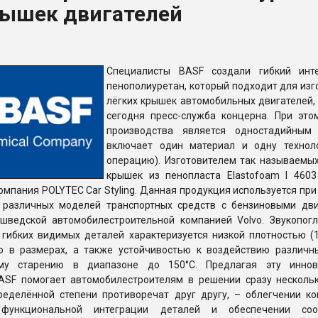
рышек двигателей
ФОРУМ
Специалисты BASF создали гибкий инт
пенополиуретан, который подходит для изг
лёгких крышек автомобильных двигателей,
сегодня пресс-служба концерна. При это
производства является одностадийным
включает один материал и одну технол
операцию). Изготовителем так называемых
крышек из пенопласта Elastofoam I 4603
омпания POLYTEC Car Styling. Данная продукция используется пр
 различных моделей транспортных средств с бензиновыми дви
шведской автомобилестроительной компанией Volvo. Звукопо
гибких видимых деталей характеризуется низкой плотностью (14
ю в размерах, а также устойчивостью к воздействию различн
ому старению в диапазоне до 150°C. Предлагая эту иннов
BASF помогает автомобилестроителям в решении сразу нескольк
ределённой степени противоречат друг другу, – облегчении ко
 функциональной интеграции деталей и обеспечении соот