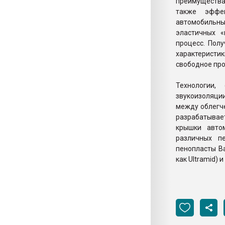
преимущества
также эффе
автомобильных
эластичных 
процесс. Пол
характеристи
свободное про
Технологии,
звукоизоляци
между облегч
разрабатывает
крышки авто
различных п
пенопласты Ba
как Ultramid)