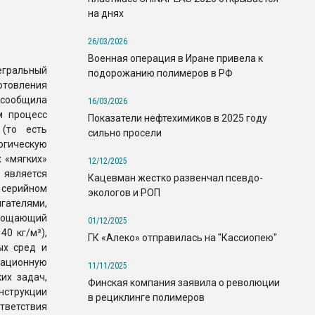
на днях
26/03/2026
Военная операция в Иране привела к
егральный
подорожанию полимеров в РФ
отовления
 сообщила
16/03/2026
м процесс
Показатели нефтехимиков в 2025 году
 (то есть
сильно просели
огическую
 «мягких»
12/12/2025
 является
Кацевман жестко развенчал псевдо-
и серийном
экологов и РОП
гателями,
глощающий
01/12/2025
0 кг/м³),
ГК «Алеко» отправилась на "Кассиопею"
ых сред и
ационную
11/11/2025
их задач,
Финская компания заявила о революции
нструкции
в рециклинге полимеров
ветствия