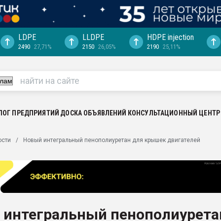
LDPE
LLDPE
HDPE injection
2490
27,71%
2150
26,05%
2190
25,11%
ция выходит на
отке
ь" довольна
ьном рынке
ва ПЭТ
ЛОГ ПРЕДПРИЯТИЙ
ДОСКА ОБЪЯВЛЕНИЙ
КОНСУЛЬТАЦИОННЫЙ ЦЕНТР
пуансона для
ости
Новый интегральный пенополиуретан для крышек двигателей
я
зиция
ластика
рный цвет
итан" стал
 интегральный пенополиурета
а. Продажа,