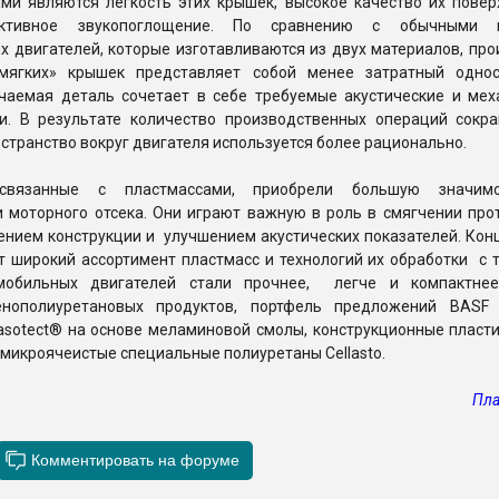
ми являются лёгкость этих крышек, высокое качество их поверх
ктивное звукопоглощение. По сравнению с обычными 
 двигателей, которые изготавливаются из двух материалов, про
«мягких» крышек представляет собой менее затратный одно
учаемая деталь сочетает в себе требуемые акустические и мех
ки. В результате количество производственных операций сокра
странство вокруг двигателя используется более рационально.
 связанные с пластмассами, приобрели большую значим
и моторного отсека. Они играют важную в роль в смягчении про
ением конструкции и улучшением акустических показателей. Кон
 широкий ассортимент пластмасс и технологий их обработки с т
мобильных двигателей стали прочнее, легче и компактнее
енополиуретановых продуктов, портфель предложений BASF
sotect® на основе меламиновой смолы, конструкционные пластик
 и микроячеистые специальные полиуретаны Cellasto.
Пла