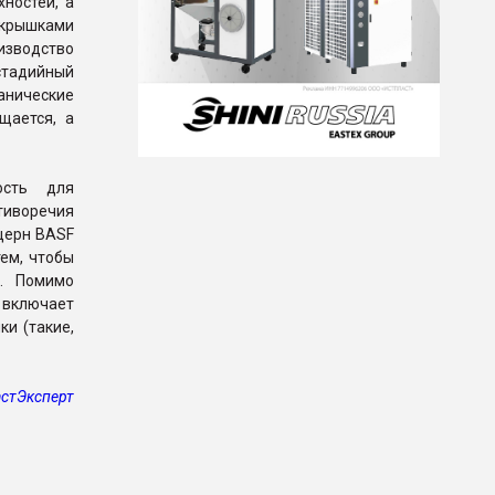
ностей, а
крышками
изводство
стадийный
анические
щается, а
ость для
тиворечия
церн BASF
ем, чтобы
. Помимо
 включает
и (такие,
стЭксперт