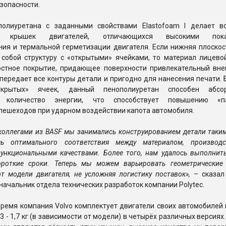
зопасности.
олиуретана с заданными свойствами Elastofoam I делает 
ие крышек двигателей, отличающихся высокими пока
ния и термальной герметизации двигателя. Если нижняя плоскос
 собой структуру с «открытыми» ячейками, то материал лицево
остное покрытие, придающее поверхности привлекательный вне
передает все контуры детали и пригодно для нанесения печати.
крытых» ячеек, данный пенополиуретан способен абсор
е количество энергии, что способствует повышению «па
пешеходов при ударном воздействии капота автомобиля.
коллегами из BASF мы занимались конструированием детали таки
чь оптимального соответствия между материалом, производ
ункциональными качествами. Более того, нам удалось выполнить
ороткие сроки. Теперь мы можем варьировать геометрически
т модели двигателя, не усложняя логистику поставок»,
– сказал
начальник отдела технических разработок компании Polytec.
время компания Volvo комплектует двигатели своих автомобилей
,3 - 1,7 кг (в зависимости от модели) в четырёх различных версия