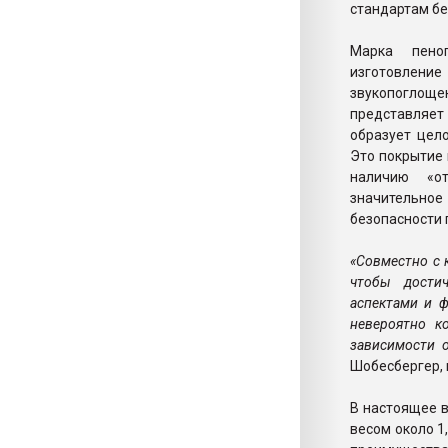
стандартам бе
Марка пеноп
изготовлен
звукопоглоще
представляет
образует цел
Это покрытие 
наличию «от
значительно
безопасности 
«Совместно с 
чтобы дости
аспектами и ф
невероятно к
зависимости о
Шобесбергер, 
В настоящее 
весом около 1