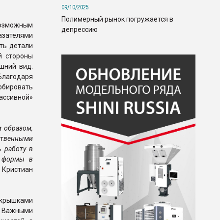
09/10/2025
Полимерный рынок погружается в
возможным
депрессию
зателями
ть детали
й стороны
шний вид.
 Благодаря
бировать
ссивной»
м образом,
ственными
 работу в
е формы в
 Кристиан
 крышками
х. Важными