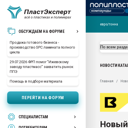
евро/тонна
28.07.2026 Автоматиза
ОБСУЖДАЕМ НА ФОРУМЕ
первый план в перераб
пластмасс
Продажа готового бизнеса -
производство SPC ламината полного
28.07.2026 "Техноникол
цикла
ситуацией на строител
29.07.2026 ФРП помог "Ижевскому
Всё, что касается выду
НОВОСТИ
КАТА
заводу пластмасс" захватить рынок
бутылок
ППЭ
Материал поверхности 
Главная
Нов
Помощь в подборе материала
вакуумного формовани
Продам отходы Компо
ПЕРЕЙТИ НА ФОРУМ
поликарбоната и АБС-п
Armaloy PC/ABS-1IM че
26.07.2022 "Сибирский т
СПЕЦИАЛИСТАМ
намного дороже
Новый
ПОТРЕБИТЕЛЯМ
Профильная литератур