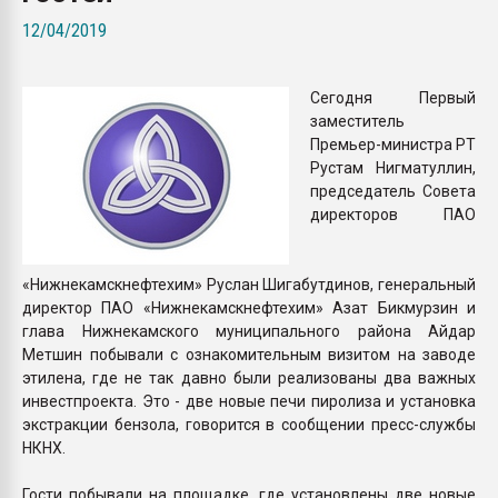
Всё, что касается выду
12/04/2019
бутылок
Сегодня Первый
ПЕРЕЙТИ НА 
заместитель
Премьер-министра РТ
Рустам Нигматуллин,
председатель Совета
директоров ПАО
«Нижнекамскнефтехим» Руслан Шигабутдинов, генеральный
директор ПАО «Нижнекамскнефтехим» Азат Бикмурзин и
глава Нижнекамского муниципального района Айдар
Метшин побывали с ознакомительным визитом на заводе
этилена, где не так давно были реализованы два важных
инвестпроекта. Это - две новые печи пиролиза и установка
экстракции бензола, говорится в сообщении пресс-службы
НКНХ.
Гости побывали на площадке, где установлены две новые