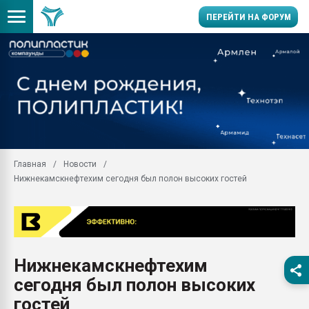
ПЕРЕЙТИ НА ФОРУМ
Продажа готового бизн
производство SPC лам
цикла
29.07.2026 ФРП помог 
заводу пластмасс" зах
ППЭ
Главная
Новости
Помощь в подборе мат
Нижнекамскнефтехим сегодня был полон высоких гостей
Вакуум-формовочные 
ближайшее подмосковье
Подмосковье, Москва
28.07.2026 Автоматиза
первый план в перераб
Нижнекамскнефтехим
пластмасс
сегодня был полон высоких
28.07.2026 "Техноникол
ситуацией на строител
гостей